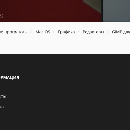
22
ые программы
Mac OS
Графика
Редакторы
GIMP дл
РМАЦИЯ
кты
ма