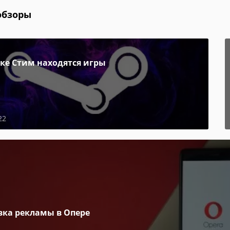
обзоры
пке Стим находятся игры
22
вка рекламы в Опере