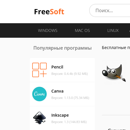
WINDOWS
MAC OS
LINUX
Популярные программы
Бесплатные 
Pencil
Версия: 0.4.4b (9.92 МБ)
Canva
Версия: 1.13.0 (75.34 МБ)
Inkscape
Версия: 1.3 (144.83 МБ)