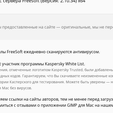
с сервера Freesoft (Версия: 2.10.34) x64
ы предоставленные на сайте — оригинальные, мы не пе
йлы FreeSoft ежедневно сканируются антивирусом.
t участник программы Kaspersky White List.
ния, отмеченные логотипом Kaspersky Trusted, были добавлены в
едных кодов. Гарантируем, что Вы скачиваете неизмененные к
ории Касперского для тестирования. Можете быть уверены — н
я Mac без вирусов.
яем ссылки на сайты авторов, тем не менее перед загру
миться с отзывами о приложении GIMP для Mac на нашем