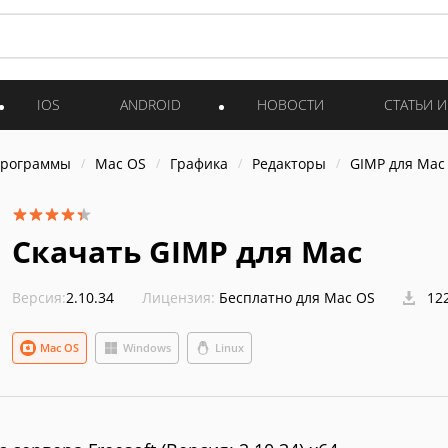
IOS
ANDROID
НОВОСТИ
СТАТЬИ 
программы
Mac OS
Графика
Редакторы
GIMP для Mac
Скачать GIMP для Mac
Версия:
2.10.34
Лицензия:
Бесплатно для Mac OS
122
Mac OS
Windows
Linux