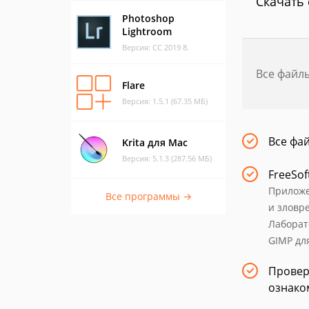
Скачать 
Photoshop
Lightroom
Версия: CC 2019 8.
Все файл
Flare
Версия: 1.5.1 (67.35 МБ)
Все фа
Krita для Mac
Версия: 5.1.3 (287.56 МБ)
FreeSof
Приложе
Все программы →
и зловр
Лаборат
GIMP дл
Провер
ознако