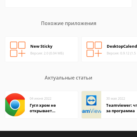
Похожие приложения
New Sticky
DesktopCalend
Версия: 2.0 (0.04 МБ)
Версия: 0.9.12 (1.5
Актуальные статьи
04 июня 2022
30 мая 2022
Гугл хром не
Teamviewer: чт
открывает
за программа
страницы