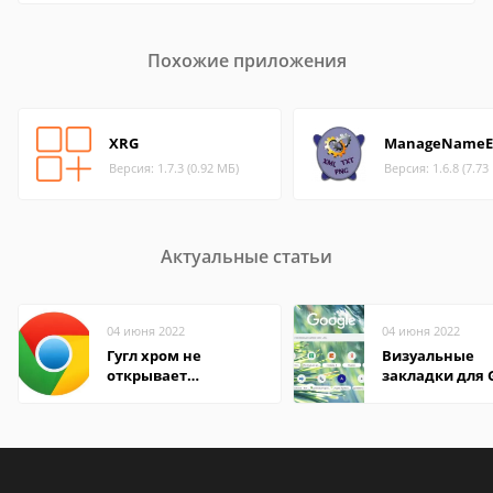
Похожие приложения
XRG
ManageNameE
Версия: 1.7.3 (0.92 МБ)
Версия: 1.6.8 (7.73
Актуальные статьи
04 июня 2022
04 июня 2022
Гугл хром не
Визуальные
открывает
закладки для 
страницы
Chrome