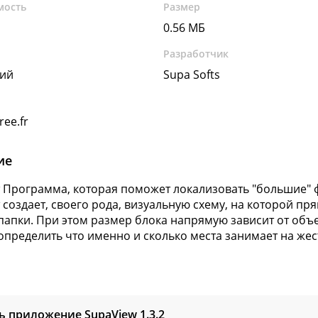
мость
Размер
0.56 МБ
Разработчик
кий
Supa Softs
ree.fr
ие
 Программа, которая поможет локализовать "большие" ф
 создает, своего рода, визуальную схему, на которой п
папки. При этом размер блока напрямую зависит от объе
определить что именно и сколько места занимает на жес
ь приложение SupaView
1.3.2