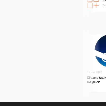
Ве
19 мая 2022
Steam: оши
на диск