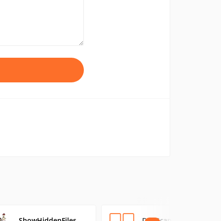
ShowHiddenFiles
DupScan