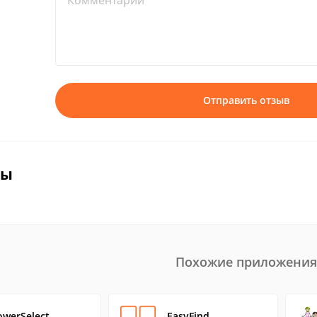
Комментарий*
Отправить отзыв
вы
Похожие приложения
owerSelect
EasyFind