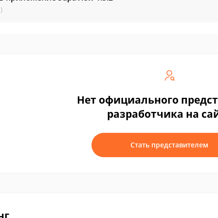
)
Нет официального предс
разработчика на са
Стать представителем
нг