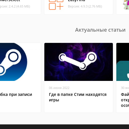
рсия: 2.4.2 (4.65 МБ)
Версия: 4.9.3 (2.76 МБ)
Актуальные статьи
06 июня 2022
30 я
бка при записи
Где в папке Стим находятся
Фай
игры
отк
осо