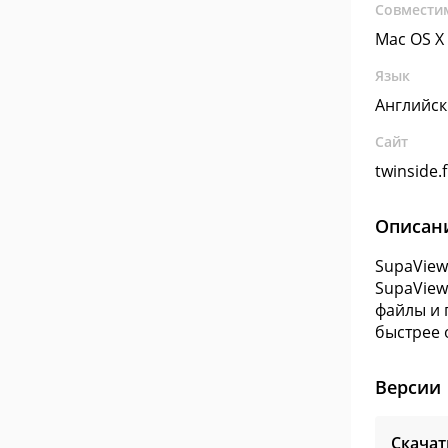
Совмести
Mac OS X
Язык
Английс
Сайт
twinside.f
Описан
SupaView
SupaView
файлы и 
быстрее 
Версии
Скачат