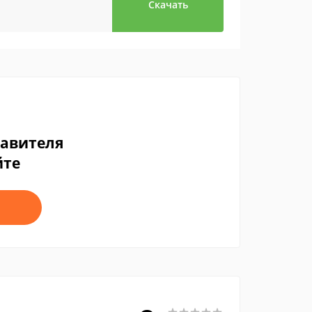
Скачать
тавителя
йте