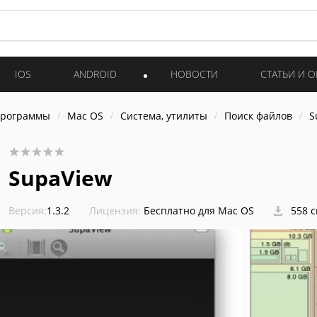
IOS
ANDROID
НОВОСТИ
СТАТЬИ И 
программы
Mac OS
Система, утилиты
Поиск файлов
S
SupaView
Версия:
1.3.2
Лицензия:
Бесплатно для Mac OS
558 