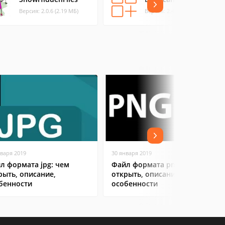
Версия: 2.0.6 (2.19 МБ)
Версия: 2.4.1 (1.07 МБ)
нваря 2019
30 января 2019
л формата jpg: чем
Файл формата png: чем
рыть, описание,
открыть, описание,
бенности
особенности