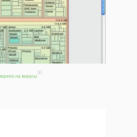
?
верено на вирусы