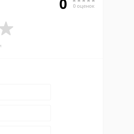
0
0 оценок
и