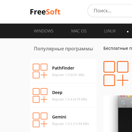
WINDOWS
MAC OS
LINUX
Популярные программы
Бесплатные 
PathFinder
Версия: 1.0 (0.01 МБ)
Deep
Версия: 1.5.4 (4.79 МБ)
Gemini
Версия: 1.5.5 (15.94 МБ)