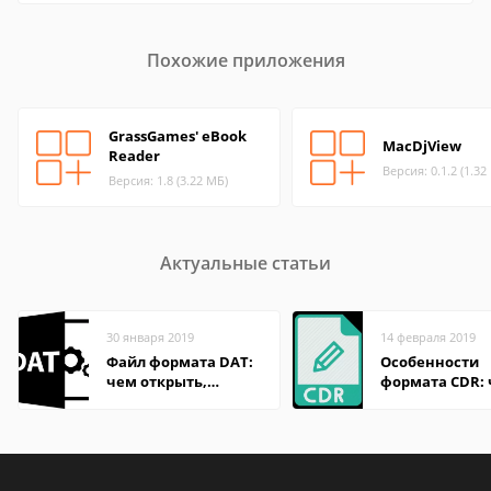
Похожие приложения
GrassGames' eBook
MacDjView
Reader
Версия: 0.1.2 (1.32
Версия: 1.8 (3.22 МБ)
Актуальные статьи
30 января 2019
14 февраля 2019
Файл формата DAT:
Особенности
чем открыть,
формата CDR:
описание,
открыть файл 
особенности
разных систем
онлайн