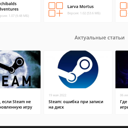
rchibalds
Larva Mortus
dventures
Версия: 1.02 (53.6 МБ)
рсия: 1.07 (9.48 МБ)
Актуальные статьи
19 мая 2022
06 и
, если Steam не
Steam: ошибка при записи
Где
ановленную игру
на диск
игр