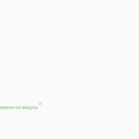
?
верено на вирусы