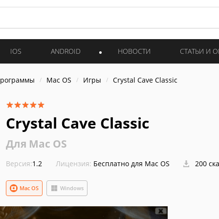
IOS
ANDROID
НОВОСТИ
СТАТЬИ И 
программы
Mac OS
Игры
Crystal Cave Classic
Crystal Cave Classic
Для Mac OS
Версия:
1.2
Лицензия:
Бесплатно для Mac OS
200 ск
Mac OS
Windows