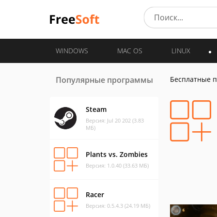
WINDOWS
MAC OS
LINUX
Популярные программы
Бесплатные 
Steam
Версия: Jul 20 202 (3.83
МБ)
Plants vs. Zombies
Версия: 1.0.40 (33.63 МБ)
Racer
Версия: 0.5.4.3 (24.19 МБ)