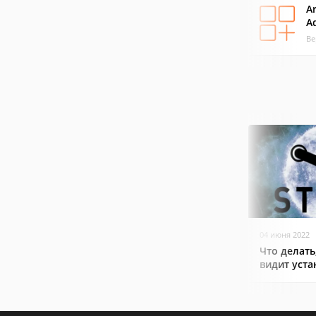
A
A
Ве
04 июня 2022
Что делать
видит уст