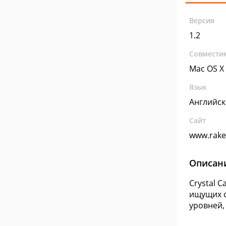
Версия
1.2
Совмести
Mac OS X
Язык
Английс
Сайт
www.rake
Описан
Crystal 
ищущих с
уровней,