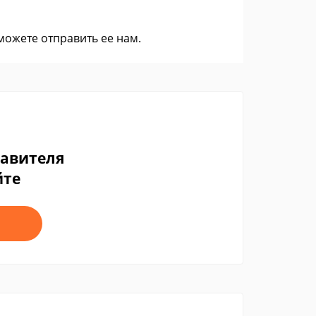
 можете
отправить ее нам
.
тавителя
йте