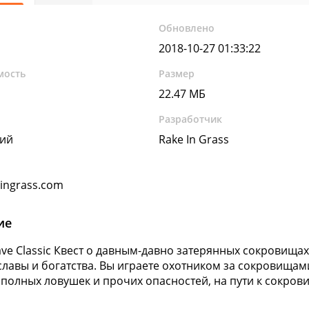
Обновлено
2018-10-27 01:33:22
мость
Размер
22.47 МБ
Разработчик
кий
Rake In Grass
ingrass.com
ие
Cave Classic Квест о давным-давно затерянных сокровищах
лавы и богатства. Вы играете охотником за сокровищами
 полных ловушек и прочих опасностей, на пути к сокров