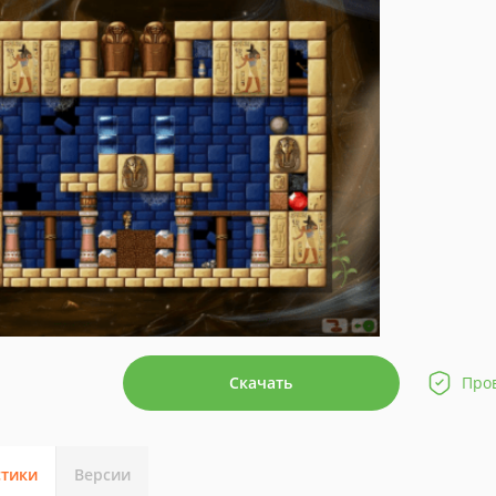
Скачать
Про
стики
Версии