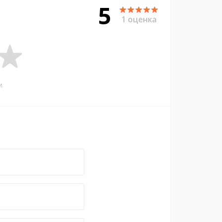
5
1 оценка
и