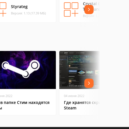
Crystal Cave: Lost
Styrateg
Treasure
Версия: 1.13 (17.39 МБ)
Версия: 1.2 (25.52 МБ)
юня 2022
04 июня 2022
 в папке Стим находятся
Где хранятся скриншоты в
ы
Steam