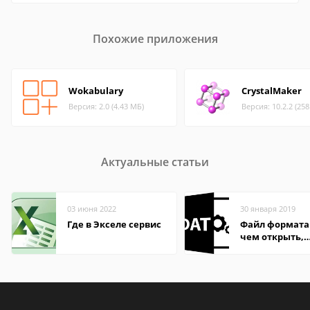
Похожие приложения
Wokabulary
CrystalMaker
Версия: 2.0 (4.43 МБ)
Версия: 10.2.2 (25
Актуальные статьи
03 июня 2022
30 января 2019
Где в Экселе сервис
Файл формата
чем открыть,
описание,
особенности