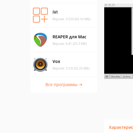
iVI
Версия: 3.529 (63.16 МБ)
REAPER для Mac
Версия: 6.81 (25.3 МБ)
Vox
Версия: 3.3.8 (32.25 МБ)
Все программы →
Характери