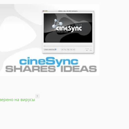
?
верено на вирусы