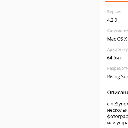
Версия
4.2.9
Совмести
Mac OS X
Архитект
64 бит
Разработ
Rising Su
Описан
cineSync
нескольк
фотограф
или устр