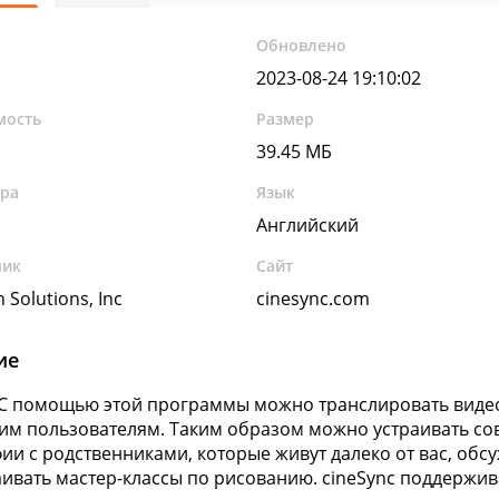
Обновлено
2023-08-24 19:10:02
мость
Размер
39.45 МБ
ура
Язык
Английский
чик
Сайт
n Solutions, Inc
cinesync.com
ие
 С помощью этой программы можно транслировать видео
им пользователям. Таким образом можно устраивать со
ии с родственниками, которые живут далеко от вас, обс
аивать мастер-классы по рисованию. cineSync поддерж