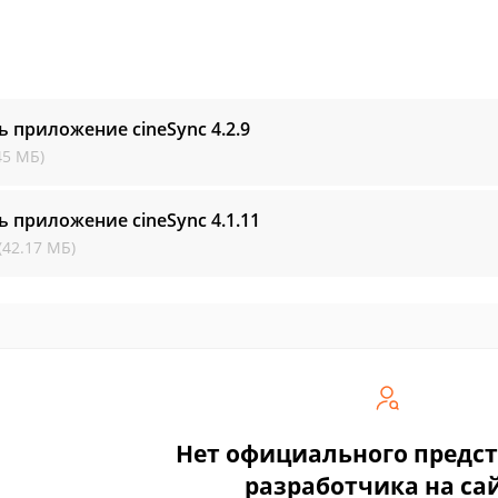
ь приложение cineSync
4.2.9
45 МБ)
ь приложение cineSync
4.1.11
(42.17 МБ)
Нет официального предс
разработчика на са