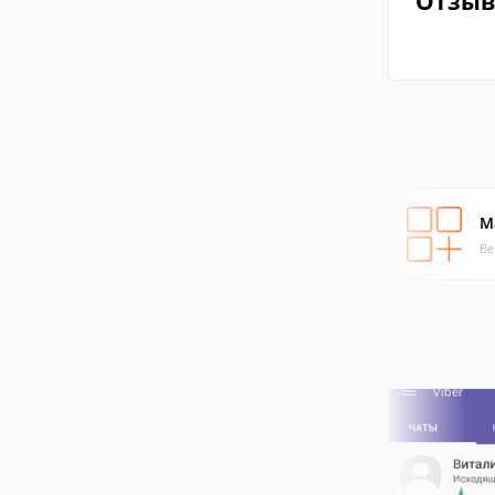
Отзы
M
Ве