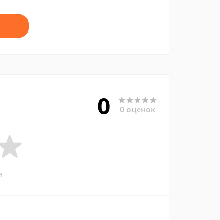
0
0 оценок
и