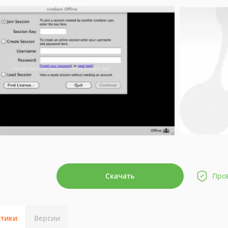
Скачать
Про
стики
Версии