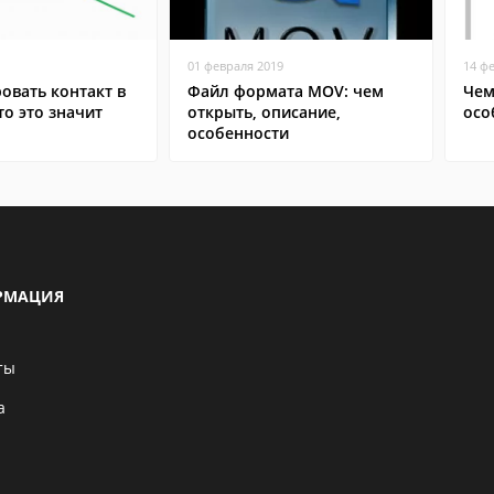
01 февраля 2019
14 ф
овать контакт в
Файл формата MOV: чем
Чем
то это значит
открыть, описание,
осо
особенности
РМАЦИЯ
ты
а