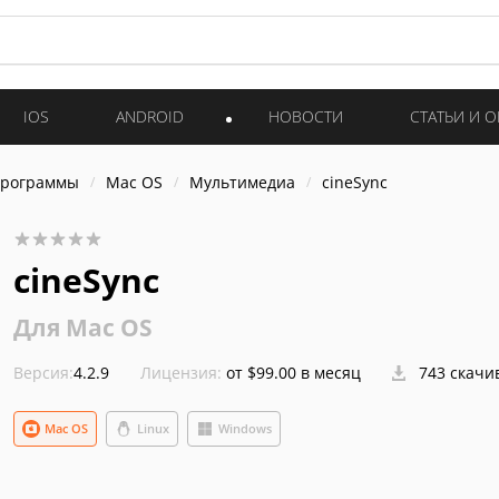
IOS
ANDROID
НОВОСТИ
СТАТЬИ И 
программы
Mac OS
Мультимедиа
cineSync
cineSync
Для Mac OS
Версия:
4.2.9
Лицензия:
от $99.00 в месяц
743 скачи
Mac OS
Linux
Windows