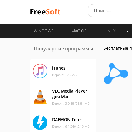
WINDOWS
MAC OS
LINUX
Популярные программы
Бесплатные 
iTunes
Версия: 12.9.2.5
VLC Media Player
для Mac
Версия: 3.0.18 (51.84 МБ)
DAEMON Tools
Версия: 6.1.346 (5.13 МБ)