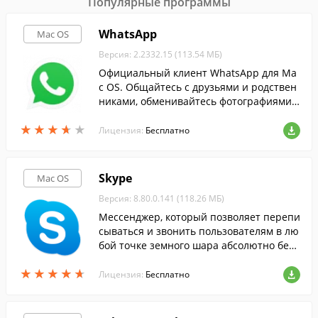
Популярные программы
WhatsApp
Mac OS
Версия: 2.2332.15 (113.54 МБ)
Официальный клиент WhatsApp для Ma
c OS. Общайтесь с друзьями и родствен
никами, обменивайтесь фотографиями,
видео, и стикерами. Программа синхрон
★
★
★
★
★
★
★
★
★
★
изирует историю переписки и список ко
Лицензия:
Бесплатно
нтактов.
Skype
Mac OS
Версия: 8.80.0.141 (118.26 МБ)
Мессенджер, который позволяет перепи
сываться и звонить пользователям в лю
бой точке земного шара абсолютно бесп
латно, через Интернет.
★
★
★
★
★
★
★
★
★
★
Лицензия:
Бесплатно