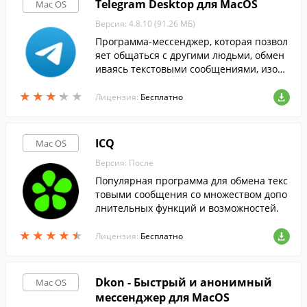
Telegram Desktop для MacOS
Mac OS
Версия: 4.8.10 (91.26 МБ)
Программа-мессенджер, которая позвол
яет общаться с другими людьми, обмен
иваясь текстовыми сообщениями, изобр
ажениями и другими файлами.
★
★
★
★
★
★
★
★
★
★
Лицензия:
Бесплатно
ICQ
Mac OS
Версия: После
Популярная программа для обмена текс
товыми сообщения со множеством допо
лнительных функций и возможностей.
★
★
★
★
★
★
★
★
★
★
Лицензия:
Бесплатно
Dkon - Быстрый и анонимный
Mac OS
мессенджер для MacOS