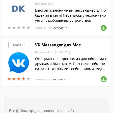
Версия: 6.2.4
Быстрый, анонимный мессенджер для о
бщения в сети! Переписка синхронизир
уется с мобильным устройством.
★
★
★
★
★
★
★
★
★
★
Лицензия:
Бесплатно
VK Messenger для Mac
Mac OS
Версия: 4.2.0 (77.82 МБ)
Официальная программа для общения с
друзьями ВКонтакте. Позволяет обмени
ваться текстовыми сообщениями, медиа
файлами и стикерами как в личных, так
★
★
★
★
★
★
★
★
★
★
и групповых чатах, вне браузера.
Лицензия:
Бесплатно
Все файлы предоставленные на сайте —