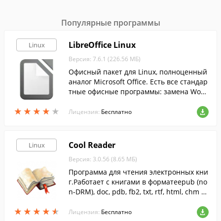
Популярные программы
LibreOffice Linux
Linux
Версия: 7.6.1 (226.56 МБ)
Офисный пакет для Linux, полноценный
аналог Microsoft Office. Есть все стандар
тные офисные программы: замена Wor
d, Excel, PowerPoint и т.д.
★
★
★
★
★
★
★
★
★
★
Лицензия:
Бесплатно
Cool Reader
Linux
Версия: 3.0.56 (8.65 МБ)
Программа для чтения электронных кни
г.Работает с книгами в форматеepub (no
n-DRM), doc, pdb, fb2, txt, rtf, html, chm и
tcr.
★
★
★
★
★
★
★
★
★
★
Лицензия:
Бесплатно