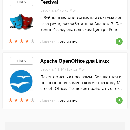
Festival
Linux
Версия: 2.4 (0.75 МБ)
Обобщенная многоязычная система син
теза речи, разработанная Аланом В. Блэ
ком в Исследовательском Центре Речев
ых Технологий (CSTR) в университете Эд
★
★
★
★
★
★
★
★
★
★
инбурга.
Лицензия:
Бесплатно
Apache OpenOffice для Linux
Linux
Версия: 4.1.14 (157.52 МБ)
Пакет офисных программ. Бесплатная и
полноценная замена коммерческому Mi
crosoft Office. Позволяет работать с текс
товым документами, презентациями, та
★
★
★
★
★
★
★
★
★
★
блицами и базами данных.
Лицензия:
Бесплатно