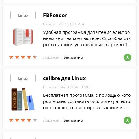
FBReader
Linux
Версия: 2.0.4 (3.37 МБ)
Удобная программа для чтения электро
нных книг на компьютере. Способна отк
рывать книги, упакованные в архивы ta
r, zip, gzip и bzip2, не извлекая их.
★
★
★
★
★
★
★
★
★
★
Лицензия:
Бесплатно
calibre для Linux
Linux
Версия: 5.42.0 (104.53 МБ)
Бесплатная программа, с помощью кото
рой можно составить библиотеку электр
онных книг, конвертировать книги из од
ного формата в другой, и, конечно же, ч
★
★
★
★
★
★
★
★
★
★
итать их.
Лицензия:
Бесплатно