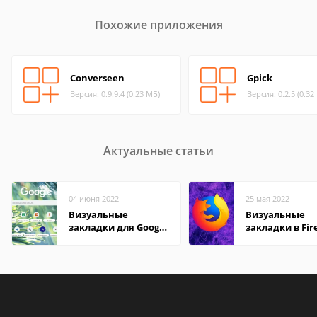
Похожие приложения
Converseen
Gpick
Версия: 0.9.9.4 (0.23 МБ)
Версия: 0.2.5 (0.32
Актуальные статьи
04 июня 2022
25 мая 2022
Визуальные
Визуальные
закладки для Google
закладки в Fir
Chrome
Mozilla