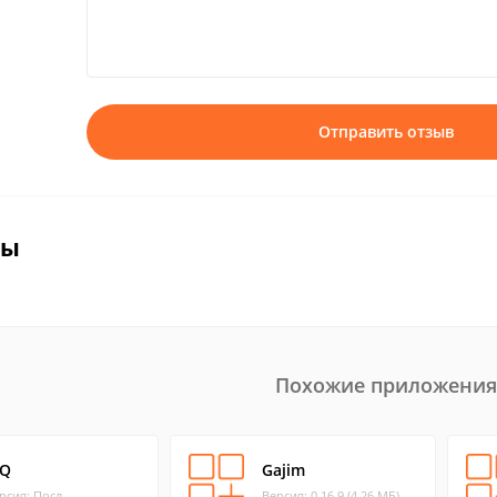
Отправить отзыв
вы
Похожие приложения
CQ
Gajim
рсия: Посл
Версия: 0.16.9 (4.26 МБ)