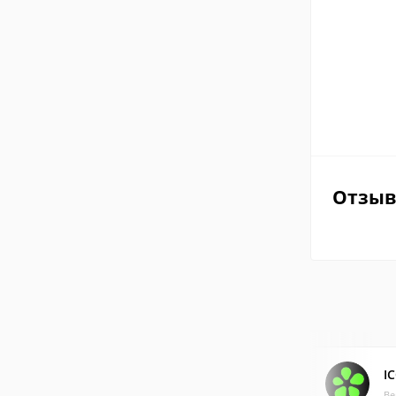
Отзы
I
Ве