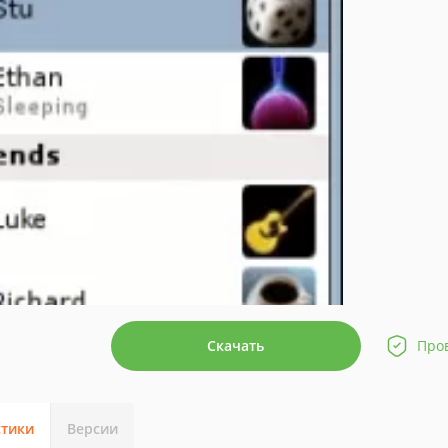
Скачать
Про
стики
Версии