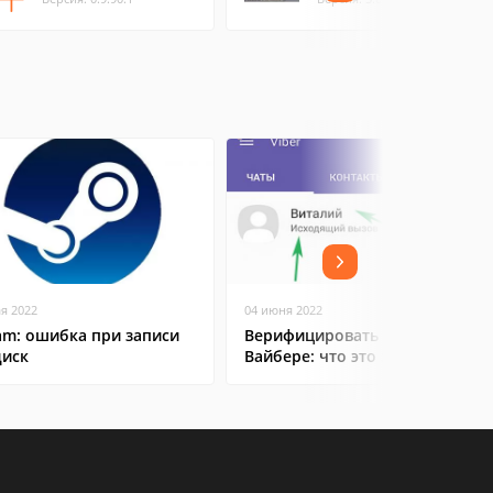
ая 2022
04 июня 2022
am: ошибка при записи
Верифицировать контакт в
диск
Вайбере: что это значит