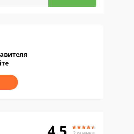
тавителя
йте
4.5
2 оценки