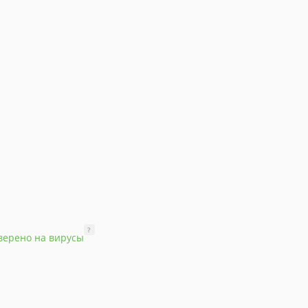
?
верено на вирусы