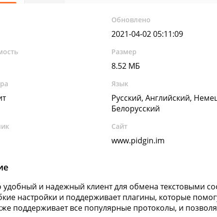
Обновлено
2021-04-02 05:11:09
мость
Размер
8.52 МБ
ура
Язык
ит
Русский, Английский, Неме
Белорусский
чик
Сайт
www.pidgin.im
ие
то удобный и надежный клиент для обмена текстовыми с
бкие настройки и поддерживает плагины, которые помо
акже поддерживает все популярные протоколы, и позволя