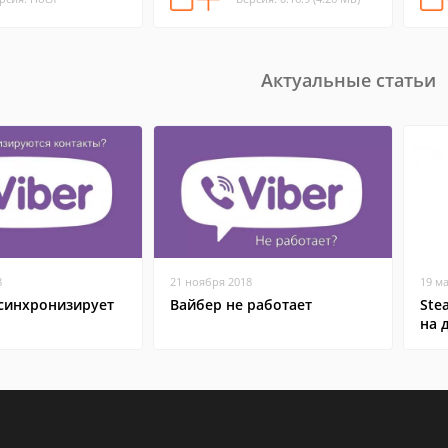
Актуальные статьи
8
21 ноября 2018
19 м
 синхронизирует
Вайбер не работает
Ste
на 