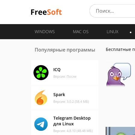
WINDOWS
MAC OS
LINUX
Популярные программы
Бесплатные 
ICQ
Версия: После
Spark
Версия: 3.0.2 (58.4 МБ)
Telegram Desktop
для Linux
Версия: 4.8.10 (48.48 МБ)