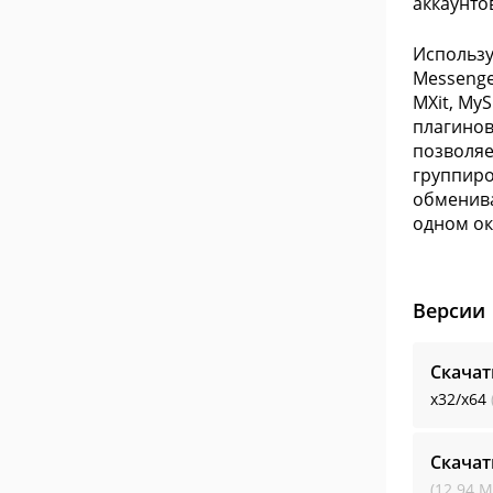
аккаунто
Использу
Messenger
MXit, My
плагинов
позволяе
группиро
обменива
одном ок
Версии
Скачат
x32/x64
Скачат
(12.94 М