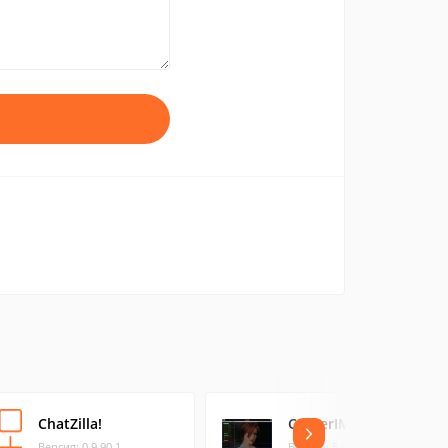
ChatZilla!
CenterIM
Версия: 0.9.90.1
Версия: 5.0.0 be (0.66 МБ)