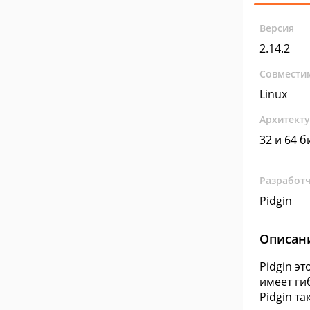
Версия
2.14.2
Совмести
Linux
Архитект
32 и 64 б
Разработ
Pidgin
Описан
Pidgin э
имеет ги
Pidgin т