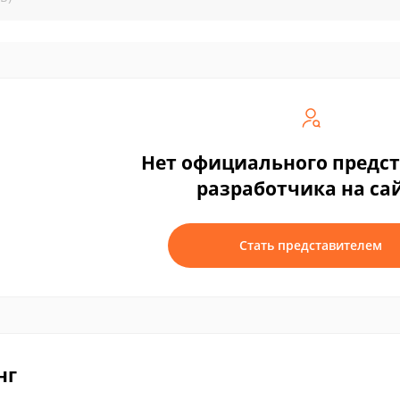
Нет официального предс
разработчика на са
Стать представителем
нг