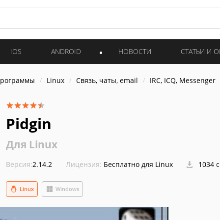
IOS
ANDROID
НОВОСТИ
СТАТЬИ И 
программы
Linux
Связь, чаты, email
IRC, ICQ, Messenger
Pidgin
Для Linux
Версия:
2.14.2
Лицензия:
Бесплатно для Linux
1034 
Linux
Windows