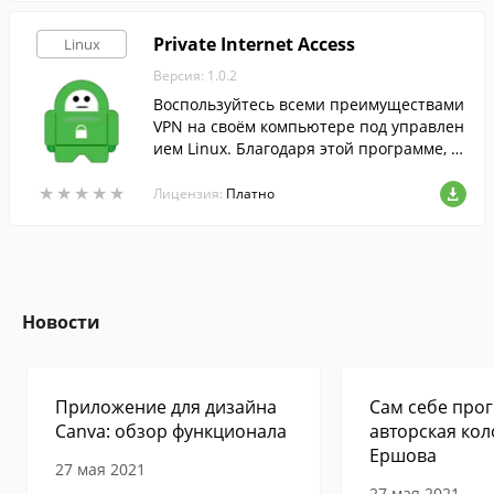
Private Internet Access
Linux
Версия: 1.0.2
Воспользуйтесь всеми преимуществами
VPN на своём компьютере под управлен
ием Linux. Благодаря этой программе, в
ы сделаете работу в Интернете не тольк
★
★
★
★
★
★
★
★
★
★
о безопаснее, но и комфортнее.
Лицензия:
Платно
Новости
Приложение для дизайна
Сам себе прог
Canva: обзор функционала
авторская кол
Ершова
27 мая 2021
27 мая 2021