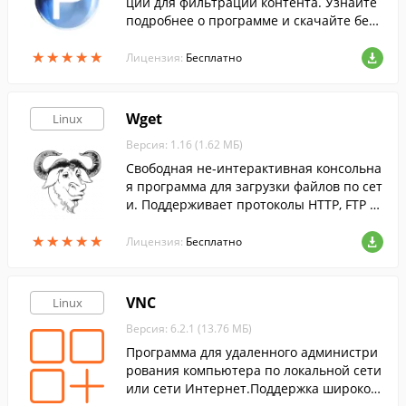
ций для фильтрации контента. Узнайте
подробнее о программе и скачайте бесп
латно!
★
★
★
★
★
★
★
★
★
★
Лицензия:
Бесплатно
Wget
Linux
Версия: 1.16 (1.62 МБ)
Свободная не-интерактивная консольна
я программа для загрузки файлов по сет
и. Поддерживает протоколы HTTP, FTP и
HTTPS, а также поддерживает работу че
★
★
★
★
★
★
★
★
★
★
рез HTTP прокси-сервер.
Лицензия:
Бесплатно
VNC
Linux
Версия: 6.2.1 (13.76 МБ)
Программа для удаленного администри
рования компьютера по локальной сети
или сети Интернет.Поддержка широкого