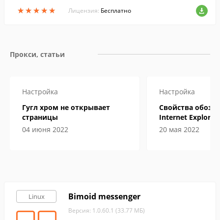
круга операционных систем.
★
★
★
★
★
★
★
★
★
★
Лицензия:
Бесплатно
Прокси, статьи
Настройка
Настройка
Гугл хром не открывает
Свойства обозр
страницы
Internet Explorer
находится
04 июня 2022
20 мая 2022
Bimoid messenger
Linux
Версия: 1.0.60.1 (33.77 МБ)