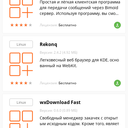
Простая и лёгкая клиентская программа
для передачи сообщений через Bimoid
сервер. Используя программу, вы сможе
теподключаться к любому Bimoid серве
★
★
★
★
★
★
★
★
★
★
ру в вашей или любой другой сети.
Лицензия:
Бесплатно
Rekonq
Linux
Версия: 2.4.2 (4.92 МБ)
Легковесный веб браузер для KDE, осно
ванный на WebKit.
★
★
★
★
★
★
★
★
★
★
Лицензия:
Бесплатно
wxDownload Fast
Linux
Версия: 0.6.0 (0.89 МБ)
Свободный менеджер закачек с открыт
ым исходным кодом. Кроме того, являет