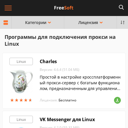
Категории
Лицензия
Программы для подключения прокси на
Linux
Charles
Linux
Версия: 4.6.4 (51.04 МБ)
Простой в настройке кроссплатформенн
ый прокси-сервер c богатым функциона
лом, предназначенным для управления
и разработки.
★
★
★
★
★
★
★
★
★
★
Лицензия:
Бесплатно
VK Messenger для Linux
Linux
Версия: 4.2.0 (55.31 МБ)