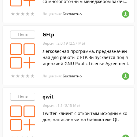
ся многопоточным менеджером закачек
(ускоритель загрузок и сегментированн
★
★
★
★
★
★
★
★
★
★
ая закачка), это означает, что wxDownlo
Лицензия:
Бесплатно
ad Fast способен разделить файл на мно
жество частей и скачать их одновремен
но, тем самым уменьшив время передач
GFtp
Linux
и.
Версия: 2.0.19 (2.57 МБ)
Легковесная программа, предназначен
ная для работы с FTP.Выпускается под л
ицензией GNU Public License Agreement.
★
★
★
★
★
★
★
★
★
★
Лицензия:
Бесплатно
qwit
Linux
Версия: 1.1 (0.18 МБ)
Twitter-клиент с открытым исходным ко
дом, написанный на библиотеке Qt.