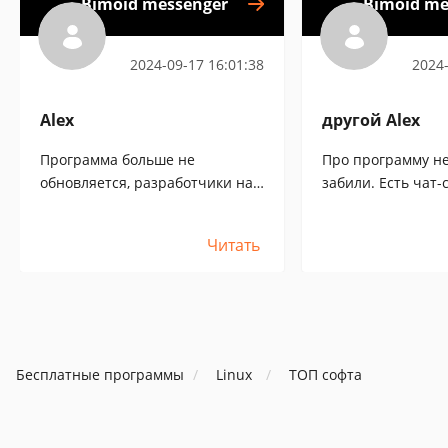
Bimoid messenger
Bimoid me
2024-09-17 16:01:38
2024-
Alex
другой Alex
Программа больше не
Про программу не
обновляется, разработчики на
забили. Есть чат-
неё забили
винды и клиенты 
тех, кто может юз
Читать
винду - снимаю ш
сейчас паяльнико
на линукс переход
чем необходим р
для линукс систем
клиенты). Очень хотелось Бим
Бесплатные программы
Linux
ТОП софта
на линухе, ну пря
конечно по функ
слабоват. Но все 