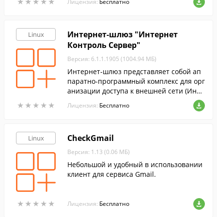
★
★
★
★
★
★
★
★
★
★
Лицензия:
Бесплатно
Интернет-шлюз "Интернет
Linux
Контроль Сервер"
Версия: 6.1.1.1905 (1004.94 МБ)
Интернет-шлюз представляет собой ап
паратно-программный комплекс для орг
анизации доступа к внешней сети (Инте
рнет) из локальной сети.
★
★
★
★
★
★
★
★
★
★
Лицензия:
Бесплатно
CheckGmail
Linux
Версия: 1.13 (0.06 МБ)
Небольшой и удобный в использовании
клиент для сервиса Gmail.
★
★
★
★
★
★
★
★
★
★
Лицензия:
Бесплатно