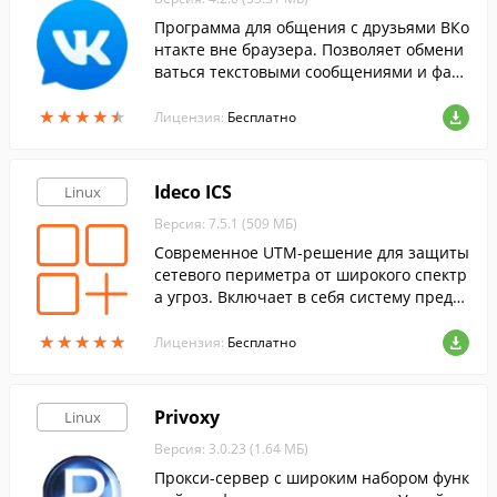
Программа для общения с друзьями ВКо
нтакте вне браузера. Позволяет обмени
ваться текстовыми сообщениями и фай
лами в личных и групповых чатах.
★
★
★
★
★
★
★
★
★
★
Лицензия:
Бесплатно
Ideco ICS
Linux
Версия: 7.5.1 (509 МБ)
Современное UTM-решение для защиты
сетевого периметра от широкого спектр
а угроз. Включает в себя систему предот
вращения вторжений, контроль прилож
★
★
★
★
★
★
★
★
★
★
ений (DPI), контент-фильтр, межсетевой
Лицензия:
Бесплатно
экран и др.
Privoxy
Linux
Версия: 3.0.23 (1.64 МБ)
Прокси-сервер с широким набором функ