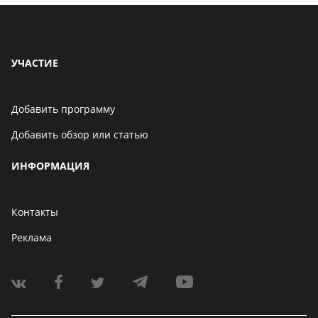
людьми к нему пр
да - автор, пиши, 
завернут в оболоч
пиши что он лину
УЧАСТИЕ
для него в природ
Добавить программу
Добавить обзор или статью
ИНФОРМАЦИЯ
Контакты
Реклама