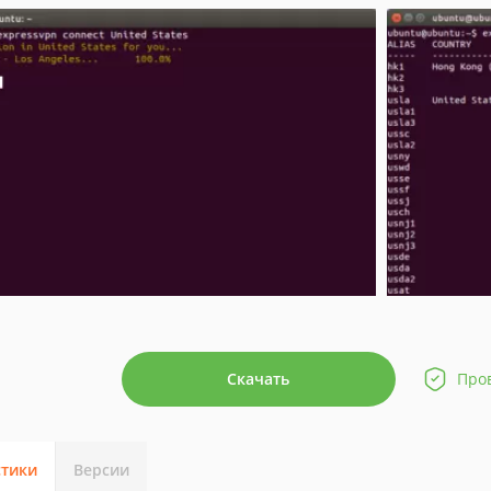
Скачать
Про
стики
Версии