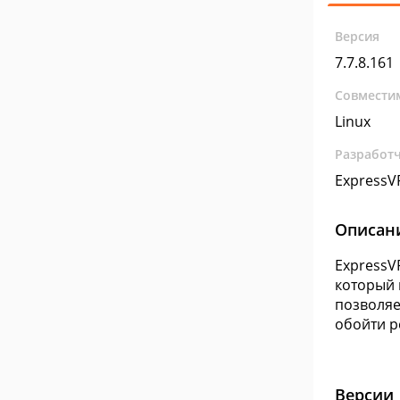
Версия
7.7.8.161
Совмести
Linux
Разработ
ExpressV
Описан
ExpressV
который 
позволяе
обойти р
Версии