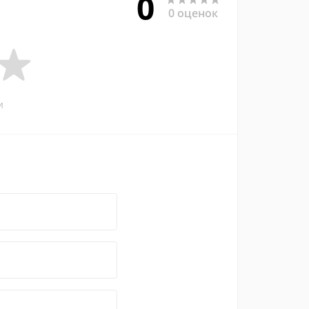
0
0 оценок
и