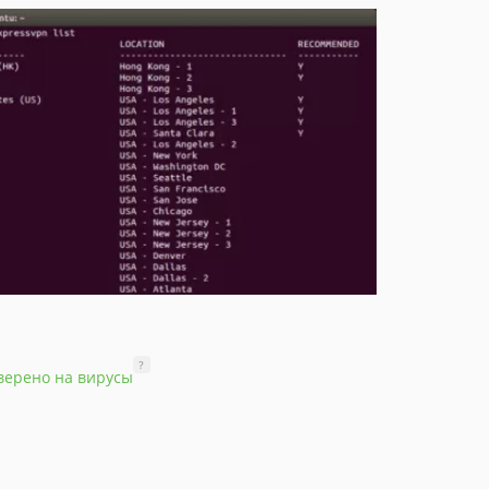
?
верено на вирусы