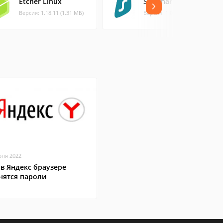
Etcher Linux
Surfshark для Linux
Версия: 1.18.11 (1.31 МБ)
Версия: 1.0.0 (0 МБ)
юня 2022
 в Яндекс браузере
нятся пароли