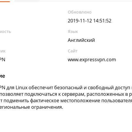
Обновлено
2019-11-12 14:51:52
мость
Язык
Английский
чик
Сайт
PN
www.expressvpn.com
ие
PN для Linux обеспечит безопасный и свободный доступ 
позволяет подключаться к серверам, расположенных в р
т подменить фактическое местоположение пользователя
егиональные ограничения.