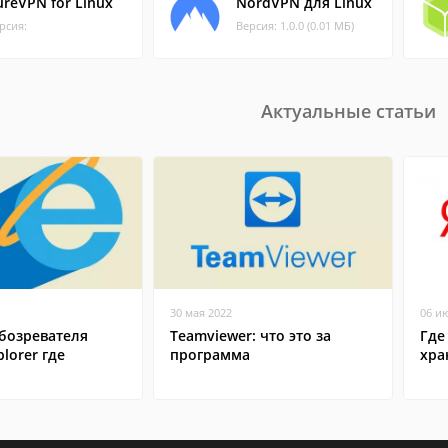
ureVPN for Linux
NordVPN для Linux
рсия:
Версия: 1.0.0 (0.01 МБ)
Актуальные статьи
30 мая 2022
06 и
бозревателя
Teamviewer: что это за
Где
plorer где
программа
хра