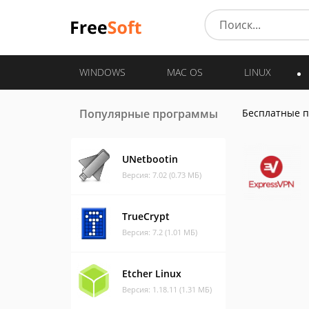
WINDOWS
MAC OS
LINUX
Популярные программы
Бесплатные 
UNetbootin
Версия: 7.02 (0.73 МБ)
TrueCrypt
Версия: 7.2 (1.01 МБ)
Etcher Linux
Версия: 1.18.11 (1.31 МБ)