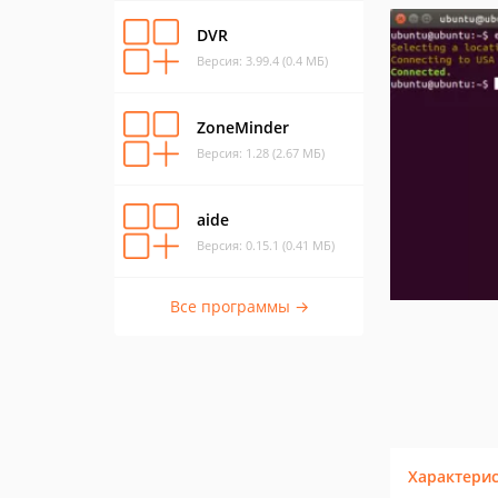
DVR
Версия: 3.99.4 (0.4 МБ)
ZoneMinder
Версия: 1.28 (2.67 МБ)
aide
Версия: 0.15.1 (0.41 МБ)
Все программы →
Характери