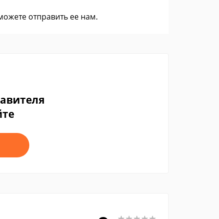
 можете
отправить ее нам
.
тавителя
йте