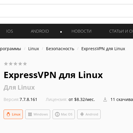
IOS
ANDROID
НОВОСТИ
СТАТЬИ И 
программы
Linux
Безопасность
ExpressVPN для Linux
ExpressVPN для Linux
Для Linux
Версия:
7.7.8.161
Лицензия:
от $8.32/мес.
11 скачив
Linux
Windows
Mac OS
Android