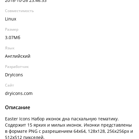
2018-10-26 23:46:53
Совместимость
Linux
Размер
3.07Мб
Язык
Английский
Разработчик
DryIcons
Сайт
dryicons.com
Описание
Easter Icons Набор иконок дна пасхальную тематику.
Содержит 15 ярких и милых иконок. Иконки представлены
в формате PNG с разрешением 64x64, 128x128, 256x256px и
512x512 пикселей.