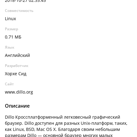
2018-10-27 02:35:45
Совместимость
Linux
Размер
0.71 МБ
Язык
Английский
Разработчик
Хорхе Сид
Сайт
www.dillo.org
Описание
Dillo Кроссплатформенный легковесный графический
браузер. Dillo доступен для разных Unix-платформ, таких,
как Linux, BSD, Mac OS X. Благодаря своим небольшим
размерам Dillo — основной браузер многих малых