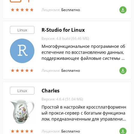
x.
★
★
★
★
★
★
★
★
★
★
Лицензия:
Бесплатно
R-Studio for Linux
Linux
Версия: 4.8 build (66.46 МБ)
Многофункциональное программное об
еспечение по восстановлению данных,
поддерживающее файловые системы FA
T12 / 16 / 32, NTFS, NTFS5 (созданный ил
★
★
★
★
★
★
★
★
★
★
и обновленный Win2000), Ext2FS (Linux).
Лицензия:
Бесплатно
Charles
Linux
Версия: 4.6.4 (51.04 МБ)
Простой в настройке кроссплатформенн
ый прокси-сервер c богатым функциона
лом, предназначенным для управления
и разработки.
★
★
★
★
★
★
★
★
★
★
Лицензия:
Бесплатно