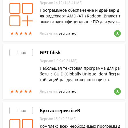
Версия: 14.12 (148.41 МБ)
Программное обеспечение и драйвер д
ля видеокарт AMD (ATI) Radeon. Впакет т
акже входит официальное ПО для улучш
ения качества воспроизведения видео
★
★
★
★
★
★
★
★
★
★
и улучшения быстродействия игр.
Лицензия:
Бесплатно
GPT fdisk
Linux
Версия: 1.0.9 (0.21 МБ)
Небольшая текстовая программа для ра
боты с GUID (Globally Unique Identifier) и
таблицей разделов жесткого диска.
★
★
★
★
★
★
★
★
★
★
Лицензия:
Бесплатно
Бухгалтерия iceB
Linux
Версия: 15.9 (2.23 МБ)
Комплекс всех необходимых программ д