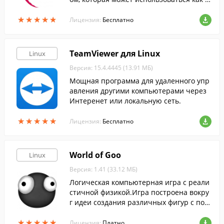
качестве операционной системы для се
★
★
★
★
★
★
★
★
★
★
рверов, так и для рабочих станций.
Лицензия:
Бесплатно
TeamViewer для Linux
Linux
Версия: 15.4.4445 (13.91 МБ)
Мощная программа для удаленного упр
авления другими компьютерами через
Интеренет или локальную сеть.
★
★
★
★
★
★
★
★
★
★
Лицензия:
Бесплатно
World of Goo
Linux
Версия: 1.41 (33.12 МБ)
Логическая компьютерная игра с реали
стичной физикой.Игра построена вокру
г идеи создания различных фигур с пом
ощью шариков Гуу.
★
★
★
★
★
★
★
★
★
★
Лицензия:
Платно