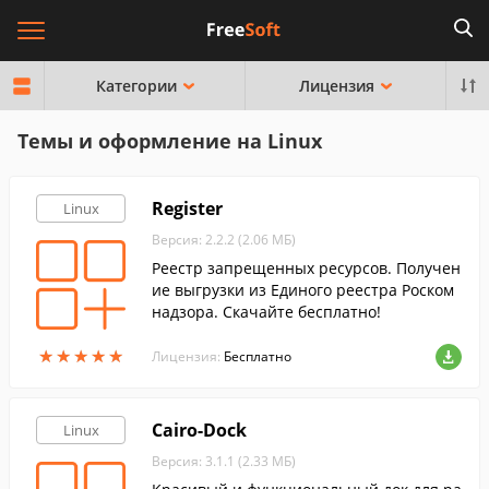
Категории
Лицензия
Темы и оформление на Linux
Register
Linux
Версия: 2.2.2 (2.06 МБ)
Реестр запрещенных ресурсов. Получен
ие выгрузки из Единого реестра Роском
надзора. Скачайте бесплатно!
★
★
★
★
★
★
★
★
★
★
Лицензия:
Бесплатно
Cairo-Dock
Linux
Версия: 3.1.1 (2.33 МБ)