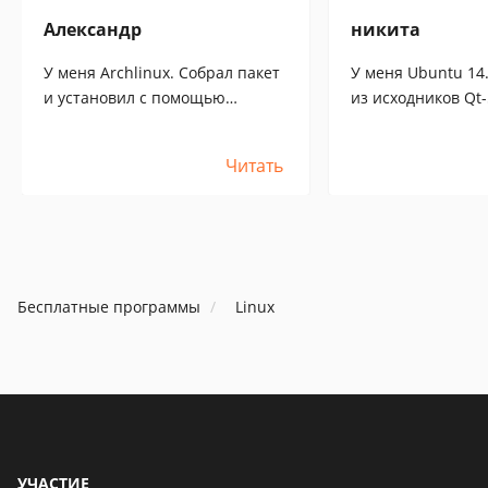
Александр
никита
У меня Archlinux. Собрал пакет
У меня Ubuntu 14
и установил с помощью
из исходников Qt-5
менеджера пакетов pacman.
собиралось 3 часа
Работает отлично как часы.
кон
Читать
Закинул ключ и забыл на год до
замены на новый ключ.
Бесплатные программы
Linux
УЧАСТИЕ