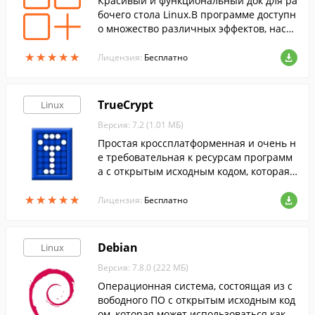
Красивый и функциональный док для ра
бочего стола Linux.В программе доступн
о множество различных эффектов, настр
ойки анимации иконок, тем оформления
★
★
★
★
★
★
★
★
★
★
и др.
Лицензия:
Бесплатно
TrueCrypt
Linux
Версия: 7.2 (1.01 МБ)
Простая кроссплатформенная и очень н
е требовательная к ресурсам программ
а с открытым исходным кодом, которая
позволяе…
★
★
★
★
★
★
★
★
★
★
Лицензия:
Бесплатно
Debian
Linux
Версия: 7.8.0 (222 МБ)
Операционная система, состоящая из с
вободного ПО с открытым исходным код
ом, которая может использоваться как в