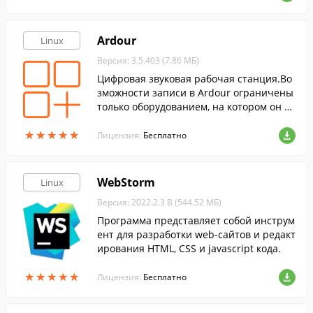
Ardour
Linux
Версия: 3.5.403 (7.86 МБ)
Цифровая звуковая рабочая станция.Во
зможности записи в Ardour ограничены
только оборудованием, на котором он за
пущен.
★
★
★
★
★
★
★
★
★
★
Лицензия:
Бесплатно
WebStorm
Linux
Версия: 2022.2.3 B (544.52 МБ)
Программа представляет собой инструм
ент для разработки web-сайтов и редакт
ирования HTML, CSS и javascript кода.
★
★
★
★
★
★
★
★
★
★
Лицензия:
Бесплатно