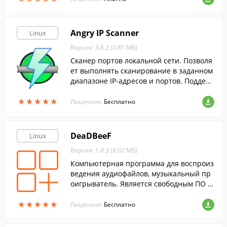
Angry IP Scanner
Linux
Версия: 3.8.2 (0.81 МБ)
Сканер портов локальной сети. Позволя
ет выполнять сканирование в заданном
диапазоне IP-адресов и портов. Поддер
живает UDP и TCP запросы.
★
★
★
★
★
★
★
★
★
★
Лицензия:
Бесплатно
DeaDBeeF
Linux
Версия: 1.8.3 (8.02 МБ)
Компьютерная программа для воспроиз
ведения аудиофайлов, музыкальный пр
оигрыватель. Является свободным ПО и
распространяется бесплатно.
★
★
★
★
★
★
★
★
★
★
Лицензия:
Бесплатно