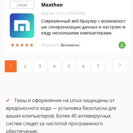
Maxthon
Linux
Версия: 1.0.5.3 (69.04 МБ)
Современный веб-браузер с возможност
ью синхронизации данных и настроек м
ежду несколькими компьютерами.
★
★
★
★
★
★
★
★
★
★
Лицензия:
Бесплатно
1
2
3
4
5
6
7
8
Темы и оформление на Linux защищены от
вредоносного кода — установка безопасна для
ваших компьютеров. Более 40 антивирусных
систем следят за чистотой программного
обеспечения.