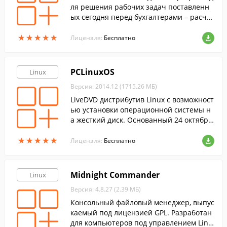
ля решения рабочих задач поставленн
ых сегодня перед бухгалтерами – расчет
а, хранения информации, отчетности и
★
★
★
★
★
★
★
★
★
★
многое другое.
Лицензия:
Бесплатно
PCLinuxOS
Linux
Версия: 2014.12 (1715.26 МБ)
LiveDVD дистрибутив Linux с возможност
ью установки операционной системы н
а жесткий диск. Основанный 24 октября
2003 года на Mandrake 9.2, PCLinuxOS пр
★
★
★
★
★
★
★
★
★
★
идерживается собственного пути развит
Лицензия:
Бесплатно
ия.
Midnight Commander
Linux
Версия: 4.8.27 (2.39 МБ)
Консольный файловый менеджер, выпус
каемый под лицензией GPL. Разработан
для компьютеров под управлением Linu