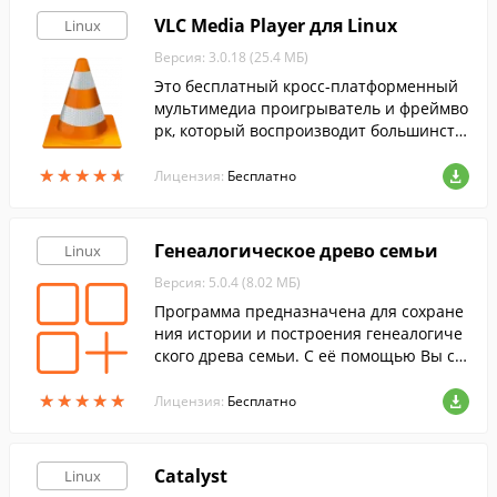
VLC Media Player для Linux
Linux
Версия: 3.0.18 (25.4 МБ)
Это бесплатный кросс-платформенный
мультимедиа проигрыватель и фреймво
рк, который воспроизводит большинств
о мультимедийных файлов, а также DVD,
★
★
★
★
★
★
★
★
★
★
Audio CD, VCD и т.д.
Лицензия:
Бесплатно
Генеалогическое древо семьи
Linux
Версия: 5.0.4 (8.02 МБ)
Программа предназначена для сохране
ния истории и построения генеалогиче
ского древа семьи. С её помощью Вы со
здадите подробный список членов семь
★
★
★
★
★
★
★
★
★
★
и, добавите их жизнеописания, фото и в
Лицензия:
Бесплатно
идео материалы. Программа проста и л
егка в освоении.
Catalyst
Linux