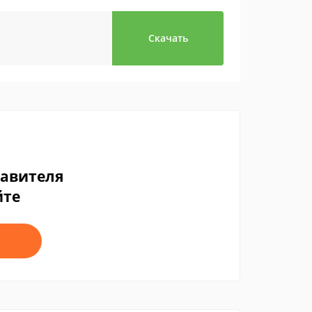
Скачать
тавителя
йте