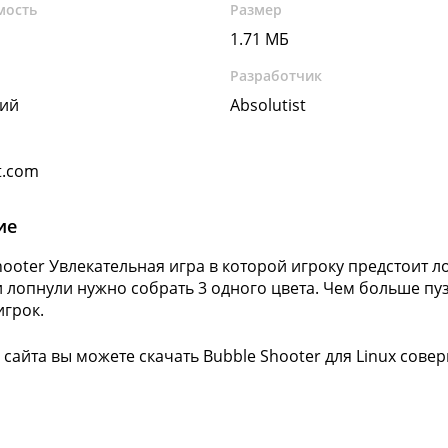
мость
Размер
1.71 МБ
Разработчик
кий
Absolutist
t.com
ие
hooter Увлекательная игра в которой игроку предстоит 
 лопнули нужно собрать 3 одного цвета. Чем больше пу
игрок.
 сайта вы можете скачать Bubble Shooter для Linux сове