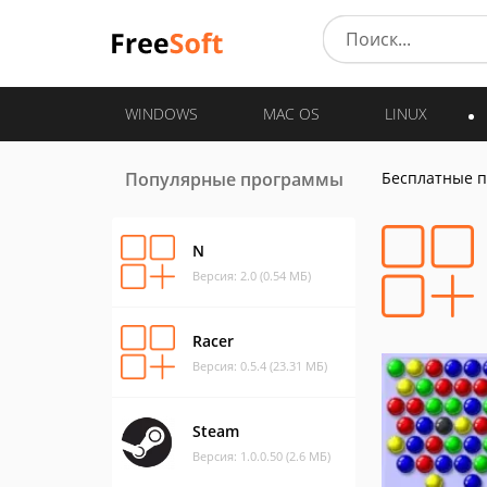
WINDOWS
MAC OS
LINUX
Популярные программы
Бесплатные 
N
Версия: 2.0 (0.54 МБ)
Racer
Версия: 0.5.4 (23.31 МБ)
Steam
Версия: 1.0.0.50 (2.6 МБ)