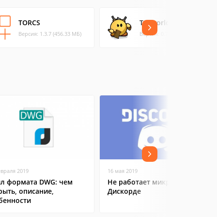
TORCS
Teeworlds
Версия: 1.3.7 (456.33 МБ)
Версия: 0.7.2 (8.12 МБ)
евраля 2019
16 мая 2019
л формата DWG: чем
Не работает микрофон в
рыть, описание,
Дискорде
бенности