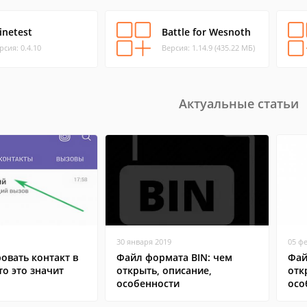
inetest
Battle for Wesnoth
рсия: 0.4.10
Версия: 1.14.9 (435.22 МБ)
Актуальные статьи
30 января 2019
05 ф
овать контакт в
Файл формата BIN: чем
Фай
то это значит
открыть, описание,
отк
особенности
осо