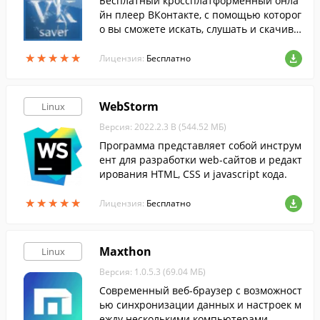
Бесплатный кроссплатформенный онла
йн плеер ВКонтакте, с помощью которог
о вы сможете искать, слушать и скачива
ть музыку из ваших аудиозаписей, груп
★
★
★
★
★
★
★
★
★
★
п, друзей. Программа имеет хорошую и
Лицензия:
Бесплатно
нтеграцию с Last.fm
WebStorm
Linux
Версия: 2022.2.3 B (544.52 МБ)
Программа представляет собой инструм
ент для разработки web-сайтов и редакт
ирования HTML, CSS и javascript кода.
★
★
★
★
★
★
★
★
★
★
Лицензия:
Бесплатно
Maxthon
Linux
Версия: 1.0.5.3 (69.04 МБ)
Современный веб-браузер с возможност
ью синхронизации данных и настроек м
ежду несколькими компьютерами.