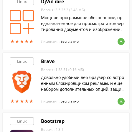
DjVuLibre
Linux
Версия: 3.5.25.3 (3.48 МБ)
Мощное программное обеспечение, пр
едназначенное для просмотра и конвер
тирования документов и изображений.
★
★
★
★
★
★
★
★
★
★
Лицензия:
Бесплатно
Brave
Linux
Версия: 1.58.51 (0.16 МБ)
Довольно удобный веб-браузер со встро
енным блокировщиком рекламы, и еще
набором дополнительных опций, защи
щающих приватность пользователя.
★
★
★
★
★
★
★
★
★
★
Лицензия:
Бесплатно
Bootstrap
Linux
Версия: 4.3.1