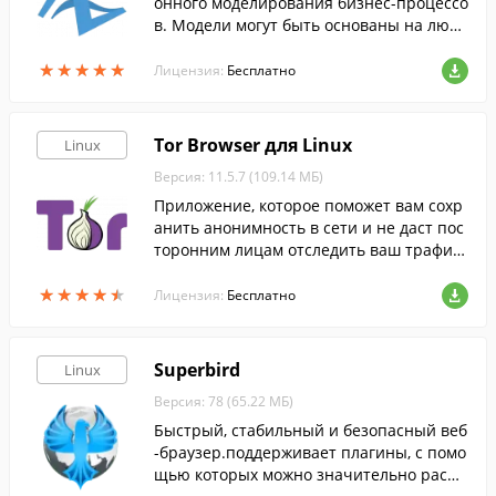
онного моделирования бизнес-процессо
в. Модели могут быть основаны на любо
й из основных парадигм имитационного
★
★
★
★
★
★
★
★
★
★
моделирования.
Лицензия:
Бесплатно
Tor Browser для Linux
Linux
Версия: 11.5.7 (109.14 МБ)
Приложение, которое поможет вам сохр
анить анонимность в сети и не даст пос
торонним лицам отследить ваш трафик
и местоположение.
★
★
★
★
★
★
★
★
★
★
Лицензия:
Бесплатно
Superbird
Linux
Версия: 78 (65.22 МБ)
Быстрый, стабильный и безопасный веб
-браузер.поддерживает плагины, с помо
щью которых можно значительно расш