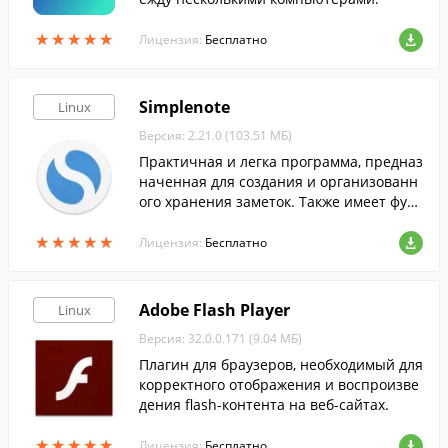
★
★
★
★
★
★
★
★
★
★
Лицензия:
Бесплатно
Simplenote
Linux
Версия: 2.21.0 (103.51 МБ)
Практичная и легка программа, предназ
наченная для создания и организованн
ого хранения заметок. Также имеет функ
цию синхронизацию заметок между раз
★
★
★
★
★
★
★
★
★
★
ными устройствами.
Лицензия:
Бесплатно
Adobe Flash Player
Linux
Версия: 32.0.0.171 (9.04 МБ)
Плагин для браузеров, необходимый для
корректного отображения и воспроизве
дения flash-контента на веб-сайтах.
★
★
★
★
★
★
★
★
★
★
Лицензия:
Бесплатно