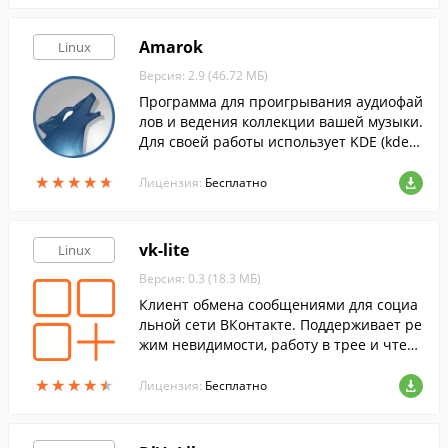
Amarok
Linux
Версия: 2.9 (46.72 МБ)
Программа для проигрывания аудиофай
лов и ведения коллекции вашей музыки.
Для своей работы использует KDE (kdeli
bs).
★
★
★
★
★
★
★
★
★
★
Лицензия:
Бесплатно
vk-lite
Linux
Версия: 0.3 (18.3 МБ)
Клиент обмена сообщениями для социа
льной сети ВКонтакте. Поддерживает ре
жим невидимости, работу в трее и чтен
ие входящих сообщений голосом
★
★
★
★
★
★
★
★
★
★
Лицензия:
Бесплатно