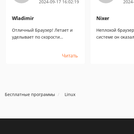
2024-09-17 16:02:19
2024-
Wladimir
Nixer
Отличный Браузер! Летает и
Неплохой браузер
уделывает по скорости
системе он оказа
сёрфинга, открытия ссылок и
хрома почти на л
расшаривания сайтов быстрее
Подожду немного,
Читать
Хромиума. Одна беда - на
разрабы сделают 
LinuxMint не могу
постабильнее.
русифицировать, а так всё
классно!
Бесплатные программы
Linux