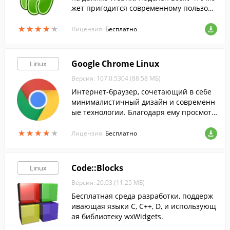
жет пригодится современному пользова
телю.
★
★
★
★
★
★
★
★
★
★
Лицензия:
Бесплатно
Google Chrome Linux
Linux
Версия: 107.0.5304 (88.58 МБ)
Интернет-браузер, сочетающий в себе
минималистичный дизайн и современн
ые технологии. Благодаря ему просмотр
веб-страниц станет быстрым, безопасн
★
★
★
★
★
★
★
★
★
★
ым и легким.
Лицензия:
Бесплатно
Code::Blocks
Linux
Версия: 20.03 (11.25 МБ)
Бесплатная среда разработки, поддерж
ивающая языки С, С++, D, и использующ
ая библиотеку wxWidgets.