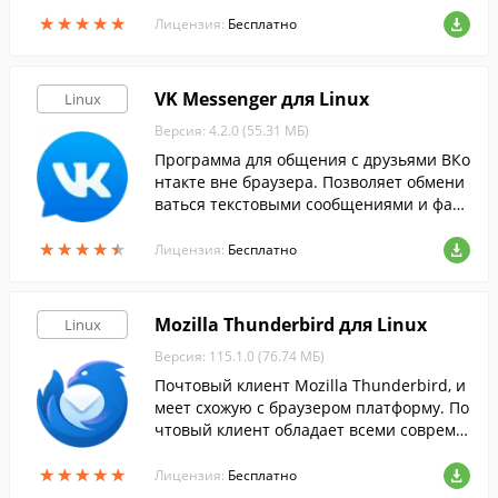
ирить его возможности, добавив новые
★
★
★
★
★
★
★
★
★
★
функции.
Лицензия:
Бесплатно
VK Messenger для Linux
Linux
Версия: 4.2.0 (55.31 МБ)
Программа для общения с друзьями ВКо
нтакте вне браузера. Позволяет обмени
ваться текстовыми сообщениями и фай
лами в личных и групповых чатах.
★
★
★
★
★
★
★
★
★
★
Лицензия:
Бесплатно
Mozilla Thunderbird для Linux
Linux
Версия: 115.1.0 (76.74 МБ)
Почтовый клиент Mozilla Thunderbird, и
меет схожую с браузером платформу. По
чтовый клиент обладает всеми совреме
нными функциями, делая максимально к
★
★
★
★
★
★
★
★
★
★
омфортной вашу работу с электронной
Лицензия:
Бесплатно
почтой.