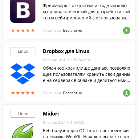
Фреймворк с открытым исходным кодо
м,предназначенный для разработки сай
тов и веб-приложений с использование
мHTML, CSS и JavaScript.
★
★
★
★
★
★
★
★
★
★
Лицензия:
Бесплатно
Dropbox для Linux
Linux
Версия: 16.4.30 (65.74 МБ)
Облачное хранилище данных, позволяю
щее пользователям хранить свои данны
е на серверах в облаке и делиться ими с
другими пользователями в Интернете. Р
★
★
★
★
★
★
★
★
★
★
абота построена на синхронизации дан
Лицензия:
Бесплатно
ных.
Midori
Linux
Версия: 0.5.11 (1.36 МБ)
Веб-браузер для ОС Linux, построенный
на движке WebKit. Наделен всем, что мо