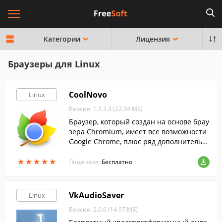
Категории
Лицензия
Браузеры для Linux
CoolNovo
Linux
Версия: 1.3.3.3 (22.94 МБ)
Браузер, который создан на основе брау
зера Chromium, имеет все возможности
Google Chrome, плюс ряд дополнительн
ых полезных функций, которые делают
★
★
★
★
★
★
★
★
★
★
работу с браузером более комфортной.
Лицензия:
Бесплатно
VkAudioSaver
Linux
Версия: 2.0.6 (14.97 МБ)