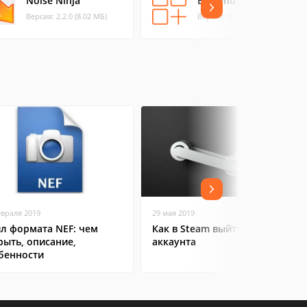
Noise Ninja
Enblend
Версия: 2.2.0 (8.02 МБ)
Версия: 4.1.4 (0.84 МБ)
евраля 2019
29 мая 2019
л формата NEF: чем
Как в Steam выйти из
рыть, описание,
аккаунта
бенности