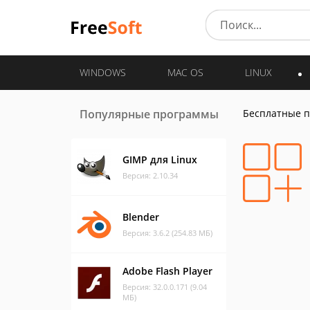
WINDOWS
MAC OS
LINUX
Популярные программы
Бесплатные 
GIMP для Linux
Версия: 2.10.34
Blender
Версия: 3.6.2 (254.83 МБ)
Adobe Flash Player
Версия: 32.0.0.171 (9.04
МБ)