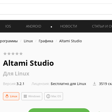
IOS
ANDROID
НОВОСТИ
СТАТЬИ И 
программы
Linux
Графика
Altami Studio
Altami Studio
Для Linux
Версия:
3.2.1
Лицензия:
Бесплатно для Linux
3519 с
Linux
Windows
Mac OS