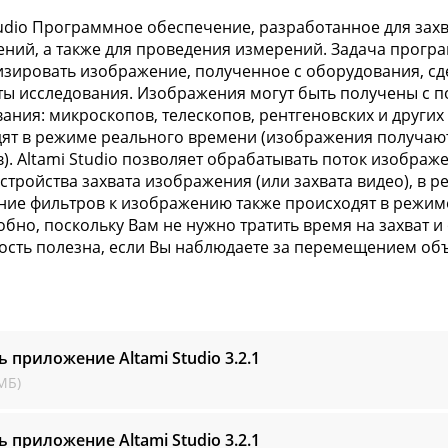
tudio Программное обеспечение, разработанное для захв
ний, а также для проведения измерений. Задача прог
зировать изображение, полученное с оборудования, сде
ты исследования. Изображения могут быть получены с 
ания: микроскопов, телескопов, рентгеновских и други
ят в режиме реального времени (изображения получают
в). Altami Studio позволяет обрабатывать поток изображ
устройства захвата изображения (или захвата видео), в
ие фильтров к изображению также происходят в режиме
обно, поскольку Вам не нужно тратить время на захват и
сть полезна, если Вы наблюдаете за перемещением объ
ь приложение Altami Studio
3.2.1
МБ)
ь приложение Altami Studio
3.2.1