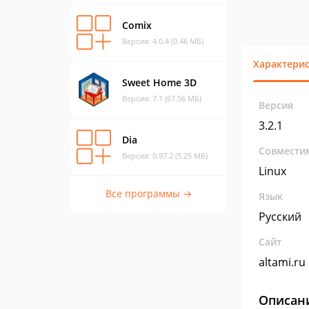
Comix
Версия: 4.0.4 (0.46 МБ)
Характери
Sweet Home 3D
Версия: 7.1 (67.56 МБ)
Версия
3.2.1
Dia
Совмести
Версия: 0.97.2 (5.25 МБ)
Linux
Все программы →
Язык
Русский
Сайт
altami.ru
Описан