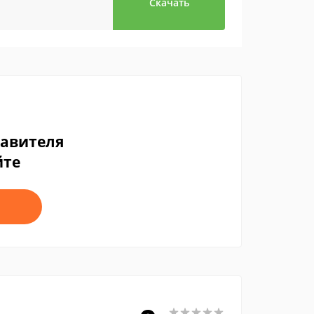
Скачать
тавителя
йте