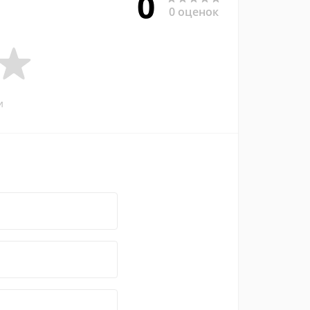
0
0 оценок
и