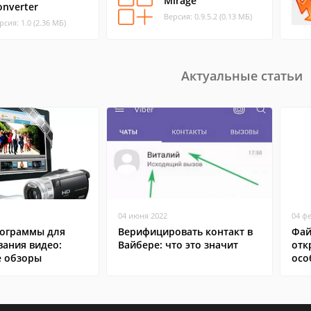
Mirage
onverter
Версия: 0.9.5.2 (0.13 МБ)
рсия: 1.0 (2.36 МБ)
Актуальные статьи
04 июня 2022
04 ф
ограммы для
Верифицировать контакт в
Фай
вания видео:
Вайбере: что это значит
отк
 обзоры
осо