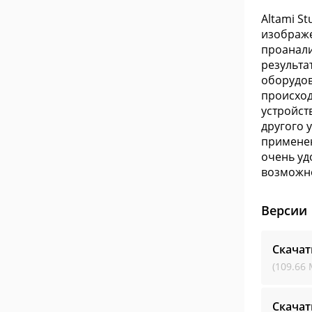
Altami S
изображе
проанали
результа
оборудов
происход
устройст
другого 
применен
очень уд
возможно
Версии
Скачат
(109.66 
Скачат