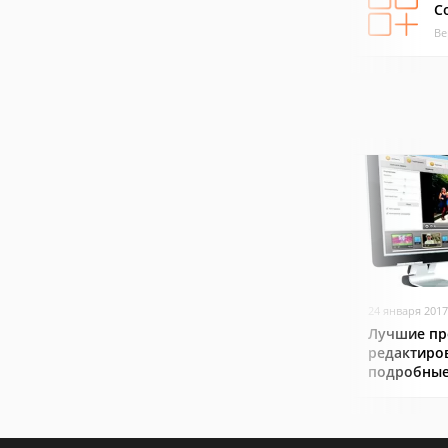
C
Ве
24 января 2017
Лучшие пр
редактиро
подробные