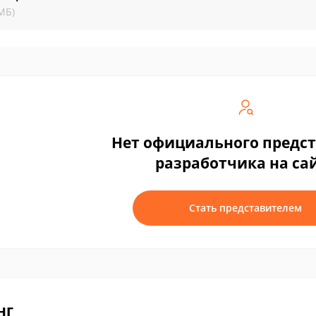
МБ)
Нет официального предс
разработчика на са
Стать представителем
нг