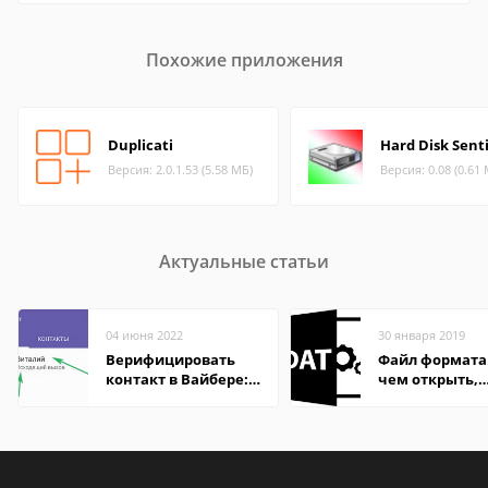
Похожие приложения
Duplicati
Hard Disk Sent
Версия: 2.0.1.53 (5.58 МБ)
Версия: 0.08 (0.61
Актуальные статьи
04 июня 2022
30 января 2019
Верифицировать
Файл формата
контакт в Вайбере:
чем открыть,
что это значит
описание,
особенности