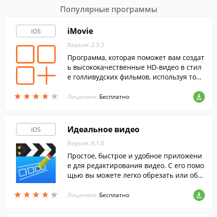
Популярные программы
iMovie
iOS
Версия: 2.3.3
Программа, которая поможет вам создат
ь высококачественные HD-видео в стил
е голливудских фильмов, используя толь
ко ваше мобильное устройство.
★
★
★
★
★
★
★
★
★
★
Лицензия:
Бесплатно
Идеальное видео
iOS
Версия: 8.1.0
Простое, быстрое и удобное приложени
е для редактирования видео. С его помо
щью вы можете легко обрезать или объ
единить видео, добавить субтитры или
★
★
★
★
★
★
★
★
★
★
фото в видео, а так же добавить фонову
Лицензия:
Бесплатно
ю музыку.