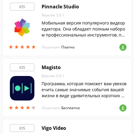
Pinnacle Studio
iOS
Версия: 5.6.1
Мобильная версия популярного видеор
едактора. Она обладает полным наборо
м профессиональных инструментов, поз
воляющих р…
★
★
★
★
★
★
★
★
★
★
Лицензия:
Платно
Magisto
iOS
Версия: 6.8.1
Программа, которая поможет вам увеков
ечить самые значимые события вашей
жизни в виде удивительных коротких ф
ильмов.
★
★
★
★
★
★
★
★
★
★
Лицензия:
Бесплатно
Vigo Video
iOS