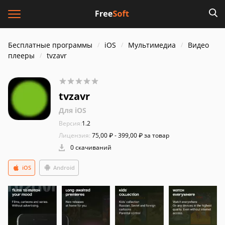
Бесплатные программы
iOS
Мультимедиа
Видео
плееры
tvzavr
tvzavr
Для iOS
Версия:
1.2
Лицензия:
75,00 ₽ - 399,00 ₽ за товар
0 скачиваний
iOS
Android