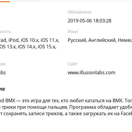
Обновлено
2019-05-06 18:03:28
мость
Язык
ad, iPod, iOS 10.x, iOS 11.x,
Русский, Английский, Неме
iOS 13.x, iOS 14.x, iOS 15.x,
чик
Сайт
abs
www.illusionlabs.com
ие
d BMX — это игра для тех, кто любит кататься на BMX. То
трюки при помощи пальцев. Программа обладает удоб
т сохранять записи трюков, а также загружать их на Fac