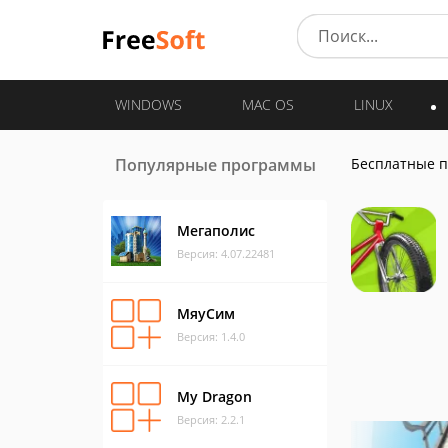
WINDOWS
MAC OS
LINUX
Популярные программы
Бесплатные 
Мегаполис
Версия: 4.07.22481
МяуСим
Версия: 1.4.0
My Dragon
Версия: 2.2.1