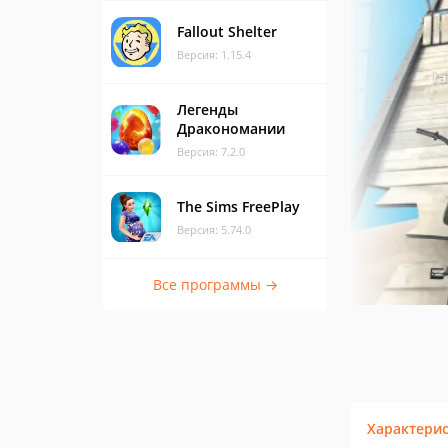
Fallout Shelter
Версия: 1.15.4
Легенды
Дракономании
Версия: 7.2.0
The Sims FreePlay
Версия: 5.74.0
Все программы →
Характери