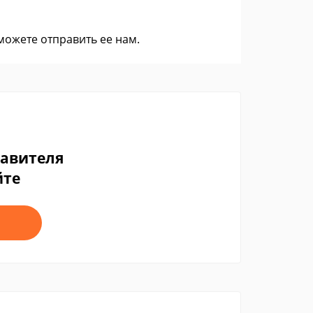
 можете
отправить ее нам
.
тавителя
йте