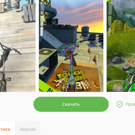
Скачать
Про
стики
Версии