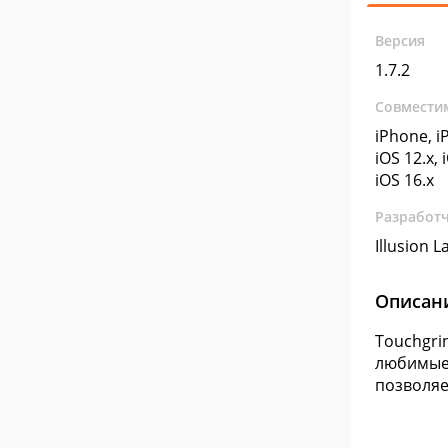
Версия
1.7.2
Совмести
iPhone, iP
iOS 12.x, 
iOS 16.x
Разработ
Illusion L
Описан
Touchgrin
любимые 
позволяе