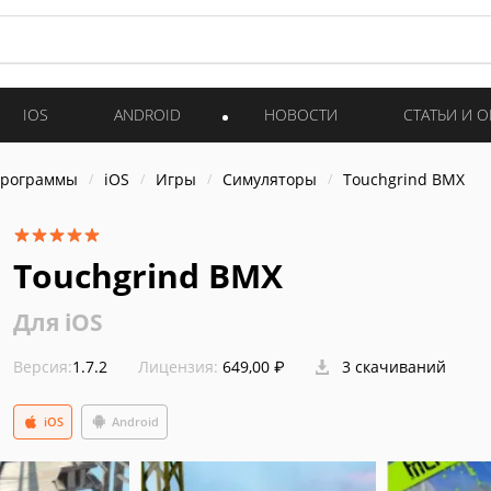
IOS
ANDROID
НОВОСТИ
СТАТЬИ И 
программы
iOS
Игры
Симуляторы
Touchgrind BMX
Touchgrind BMX
Для iOS
Версия:
1.7.2
Лицензия:
649,00 ₽
3 скачиваний
iOS
Android