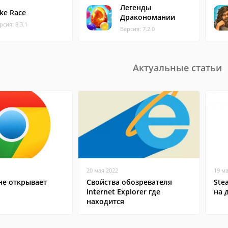
Легенды
ike Race
Дракономании
рсия: 8.3.1
Версия: 7.2.0
Актуальные статьи
20 мая 2022
19 м
не открывает
Свойства обозревателя
Ste
Internet Explorer где
на 
находится