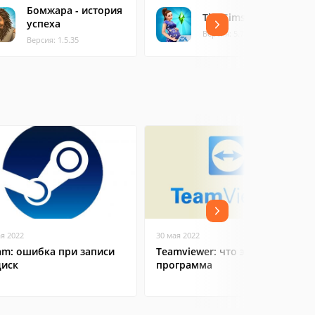
Бомжара - история
The Sims FreePlay
успеха
Версия: 5.74.0
Версия: 1.5.35
ая 2022
30 мая 2022
am: ошибка при записи
Teamviewer: что это за
диск
программа