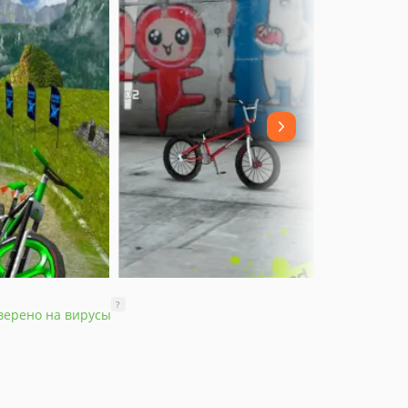
?
верено на вирусы