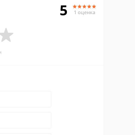
5
1 оценка
и