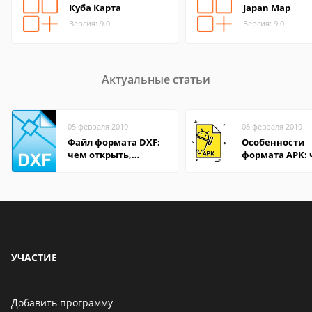
Куба Карта
Japan Map
Версия: 9.0
Версия: 9.0
Актуальные статьи
05 февраля 2019
08 февраля 2019
Файл формата DXF:
Особенности
чем открыть,
формата APK:
описание,
открыть файл 
особенности
компьютере и
Андроид-смар
УЧАСТИЕ
Добавить программу