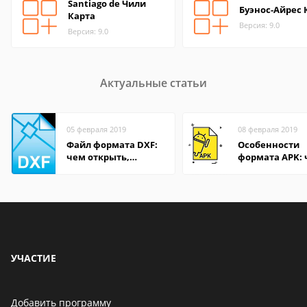
Santiago de Чили
Буэнос-Айрес 
Карта
Версия: 9.0
Версия: 9.0
Актуальные статьи
05 февраля 2019
08 февраля 2019
Файл формата DXF:
Особенности
чем открыть,
формата APK:
описание,
открыть файл 
особенности
компьютере и
Андроид-смар
УЧАСТИЕ
Добавить программу