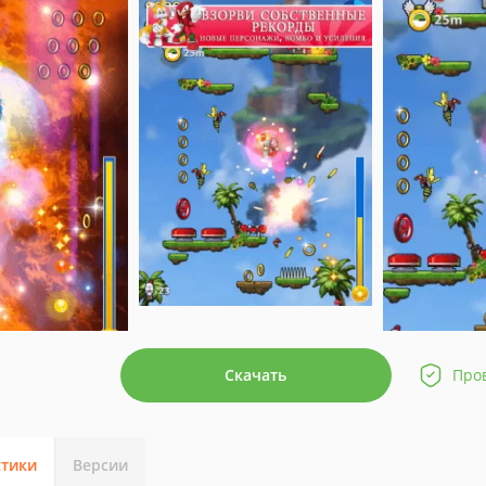
Скачать
Про
стики
Версии