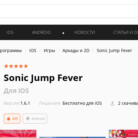
IOS
ANDROID
НОВОСТИ
СТАТЬИ И 
программы
iOS
Игры
Аркады и 2D
Sonic Jump Fever
Sonic Jump Fever
Для iOS
Версия:
1.6.1
Лицензия:
Бесплатно для iOS
2 скачив
iOS
Android