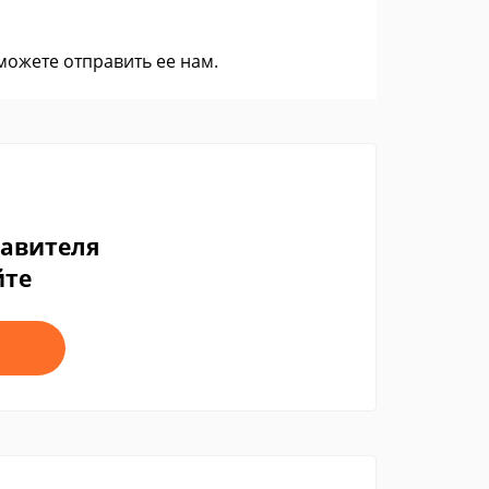
 можете
отправить ее нам
.
тавителя
йте