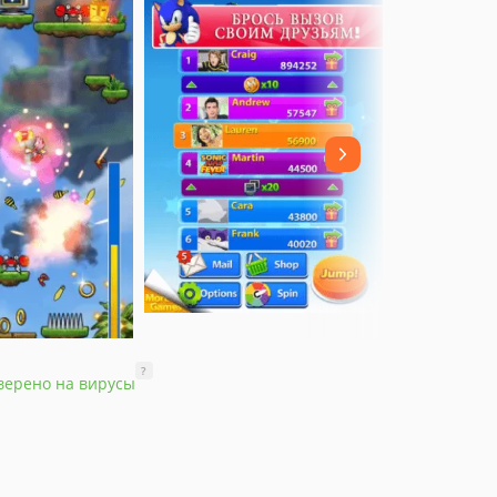
?
верено на вирусы