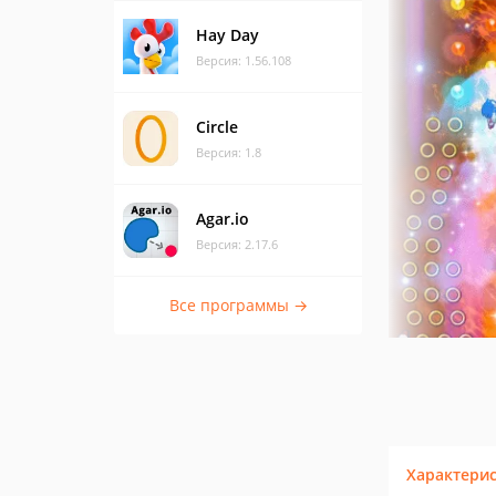
Hay Day
Версия: 1.56.108
Circle
Версия: 1.8
Agar.io
Версия: 2.17.6
Все программы →
Характери