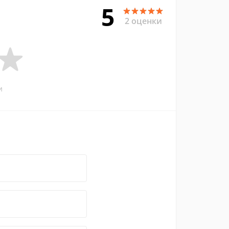
5
2 оценки
и