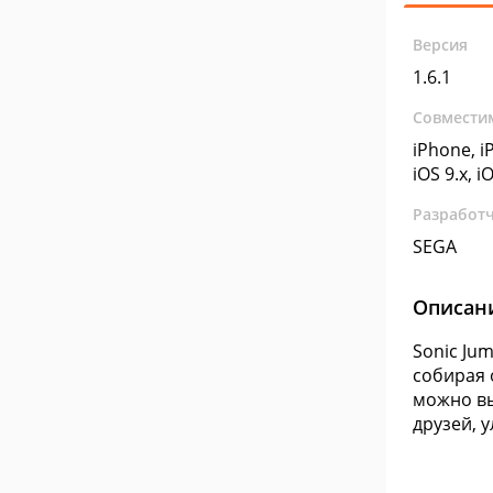
Версия
1.6.1
Совмести
iPhone, iP
iOS 9.x, i
Разработ
SEGA
Описан
Sonic Ju
собирая 
можно вы
друзей, 