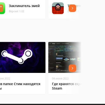
Заклинатель змей
Timberman
Версия: 1.02
Версия: 6.1.77
юня 2022
04 июня 2022
 в папке Стим находятся
Где хранятся скриншоты в
ы
Steam