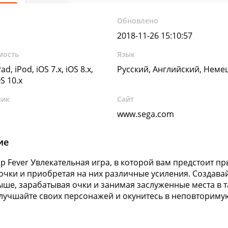
Обновлено
2018-11-26 15:10:57
мость
Язык
ad, iPod, iOS 7.x, iOS 8.x,
Русский, Английский, Неме
OS 10.x
чик
Сайт
www.sega.com
ие
mp Fever Увлекательная игра, в которой вам предстоит п
очки и приобретая на них различные усиления. Создава
ше, зарабатывая очки и занимая заслуженные места в т
улучшайте своих персонажей и окунитесь в неповториму