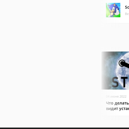
S
Ве
04 июня 2022
Что делать
видит уст