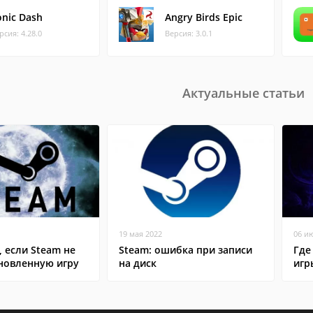
onic Dash
Angry Birds Epic
рсия: 4.28.0
Версия: 3.0.1
Актуальные статьи
19 мая 2022
06 и
, если Steam не
Steam: ошибка при записи
Где
ановленную игру
на диск
игр