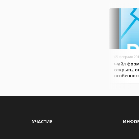
05 февраля 20
Файл форм
открыть, о
особеннос
УЧАСТИЕ
ИНФО