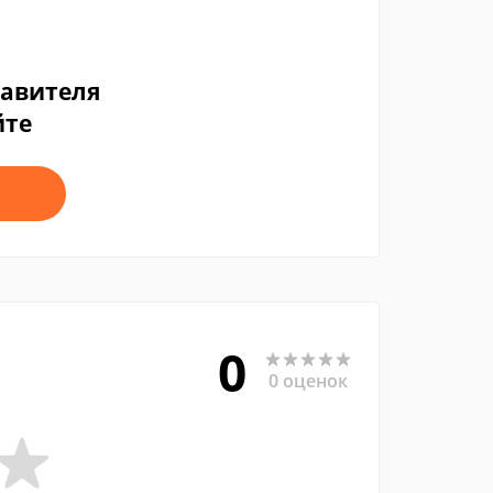
тавителя
йте
0
0 оценок