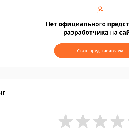
Нет официального предс
разработчика на са
Стать представителем
нг