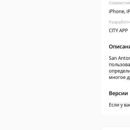
Совмести
iPhone, i
Разработ
CITY APP
Описан
San Anto
пользова
определи
многое д
Версии
Если у в