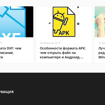
19
08 февраля 2019
14 ф
ата DXF: чем
Особенности формата APK:
Луч
писание,
чем открыть файл на
ред
ти
компьютере и Андроид-
Win
смартфоне
РМАЦИЯ