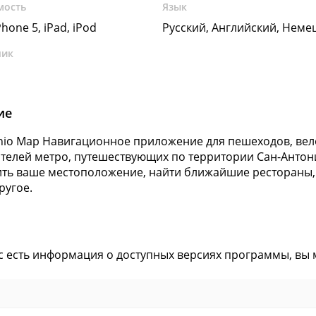
мость
Язык
Phone 5, iPad, iPod
Русский, Английский, Неме
чик
ие
nio Map Навигационное приложение для пешеходов, вело
телей метро, путешествующих по территории Сан-Антон
ть ваше местоположение, найти ближайшие рестораны, 
ругое.
ас есть информация о доступных версиях программы, вы