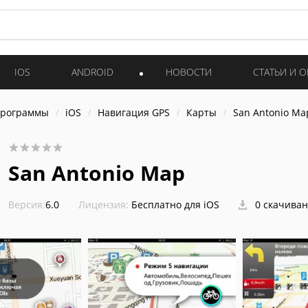
IOS
ANDROID
НОВОСТИ
СТАТЬИ И 
программы
iOS
Навигация GPS
Карты
San Antonio Ma
San Antonio Map
Версия:
6.0
Лицензия:
Бесплатно для iOS
0 скачива