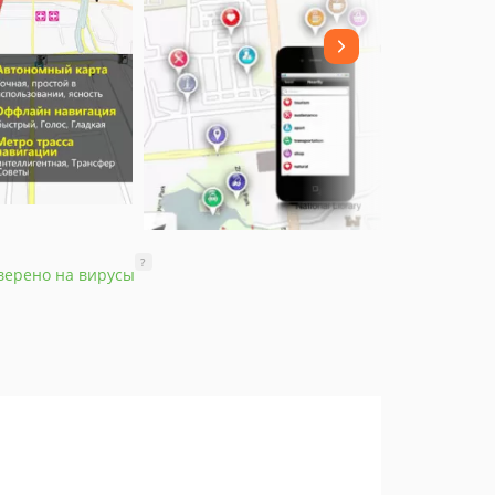
?
верено на вирусы