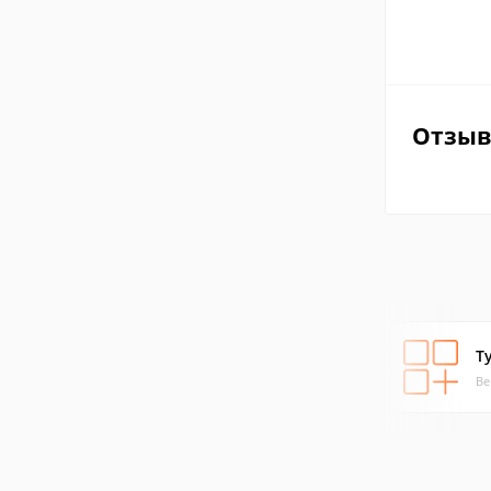
Отзы
Т
Ве