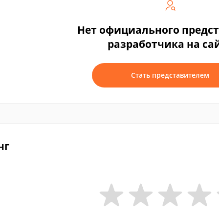
Нет официального предс
разработчика на са
Стать представителем
нг