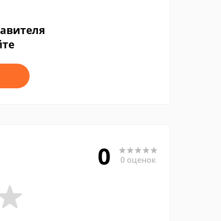
тавителя
йте
0
0 оценок