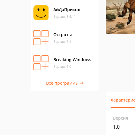
АйДаПрикол
Версия: 8.6.11
Остроты
Версия: 1.11
Breaking Windows
Версия: 1.0
Все программы →
Характери
Версия
1.0