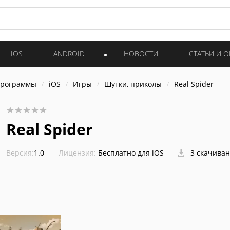
IOS
ANDROID
НОВОСТИ
СТАТЬИ И 
программы
iOS
Игры
Шутки, приколы
Real Spider
Real Spider
Версия:
1.0
Лицензия:
Бесплатно для iOS
3 скачива