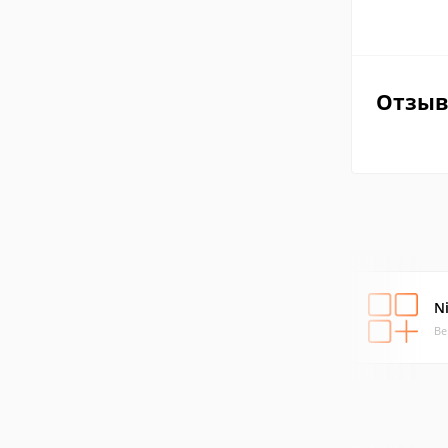
Отзы
N
Ве