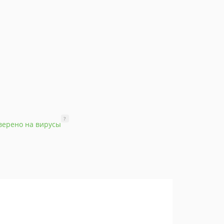
?
верено на вирусы