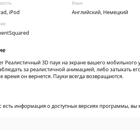
мость
Язык
Pad, iPod
Английский, Немецкий
чик
mentSquared
ие
der Реалистичный 3D паук на экране вашего мобильного у
аблюдать за реалистичной анимацией, либо затыкать его
е время он вернется. Пауки всегда возвращаются.
ас есть информация о доступных версиях программы, вы