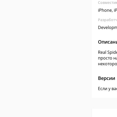
Совмести
iPhone, i
Разработ
Develop
Описан
Real Spi
просто н
некоторо
Версии
Если у в