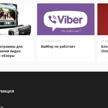
21 ноября 2018
04 и
ограммы для
Вайбер не работает
Бло
вания видео:
Опе
 обзоры
РМАЦИЯ
ты