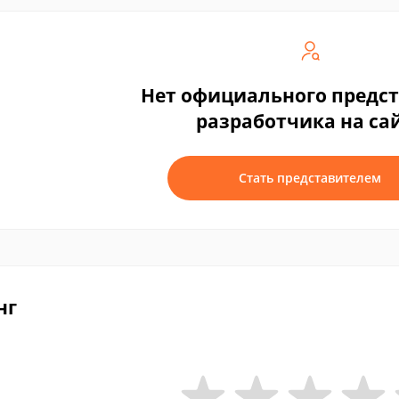
Нет официального предс
разработчика на са
Стать представителем
нг