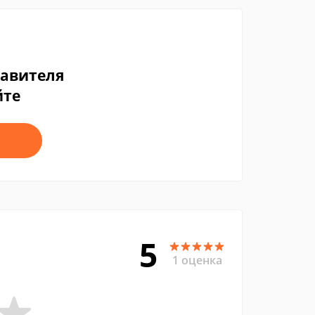
тавителя
йте
5
1 оценка