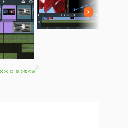
?
верено на вирусы