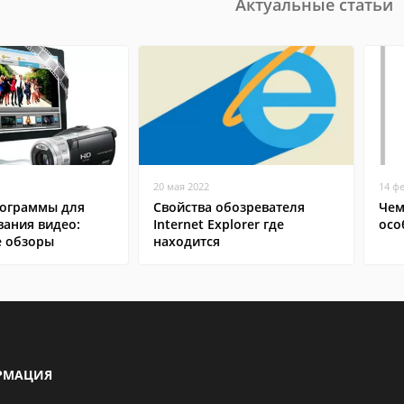
Актуальные статьи
20 мая 2022
14 ф
ограммы для
Свойства обозревателя
Чем
вания видео:
Internet Explorer где
осо
 обзоры
находится
РМАЦИЯ