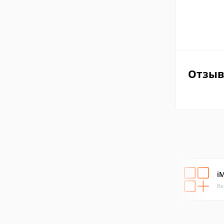
Отзы
i
Ве