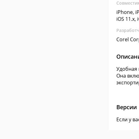
Совмести
iPhone, iP
iOS 11.x, 
Разработ
Corel Cor
Описан
Удобная 
Она вклю
экспортир
Версии
Если у в