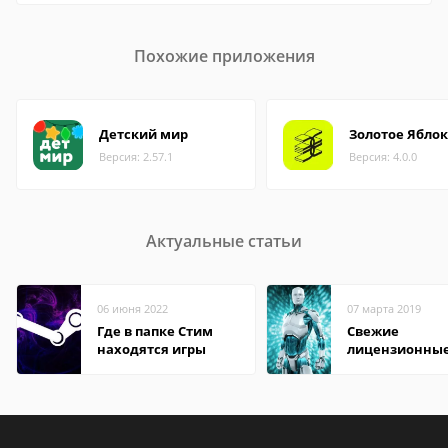
Похожие приложения
Детский мир
Золотое Ябло
Версия: 2.57.1
Версия: 4.0.0
Актуальные статьи
06 июня 2022
07 марта 2019
Где в папке Стим
Свежие
находятся игры
лицензионны
ключи для ESE
NOD32 Interne
Security до 201
года