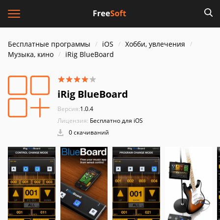
Бесплатные программы
iOS
Хобби, увлечения
Музыка, кино
iRig BlueBoard
iRig BlueBoard
Версия:
1.0.4
Лицензия:
Бесплатно для iOS
0 скачиваний