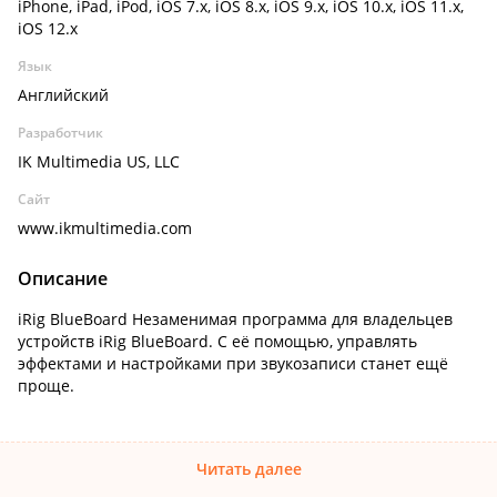
iPhone, iPad, iPod, iOS 7.x, iOS 8.x, iOS 9.x, iOS 10.x, iOS 11.x,
iOS 12.x
Язык
Английский
Разработчик
IK Multimedia US, LLC
Сайт
www.ikmultimedia.com
Описание
iRig BlueBoard Незаменимая программа для владельцев
устройств iRig BlueBoard. С её помощью, управлять
эффектами и настройками при звукозаписи станет ещё
проще.
Читать далее