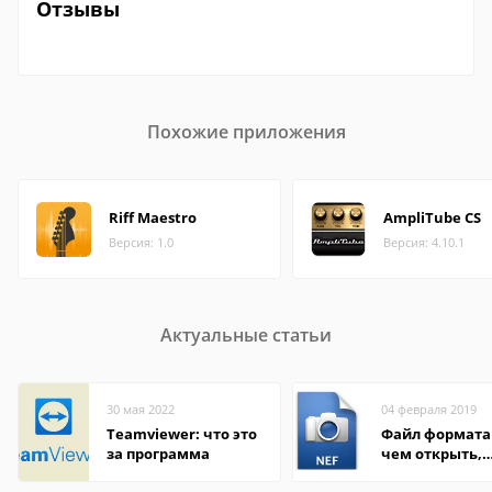
Отзывы
Похожие приложения
Riff Maestro
AmpliTube CS
Версия: 1.0
Версия: 4.10.1
Актуальные статьи
30 мая 2022
04 февраля 2019
Teamviewer: что это
Файл формата 
за программа
чем открыть,
описание,