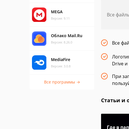
MEGA
Все файл
Версия: 9.11
Облако Mail.Ru
Все фа
Версия: 8.26.0
Логоти
MediaFire
Drive и
Версия: 3.0.8
При заг
Все программы →
пользу
Статьи и 
Где в па