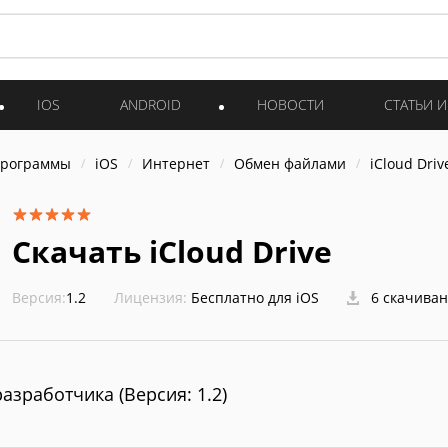
IOS
ANDROID
НОВОСТИ
СТАТЬИ 
программы
iOS
Интернет
Обмен файлами
iCloud Driv
Скачать iCloud Drive
Версия:
1.2
Лицензия:
Бесплатно для iOS
6 скачива
разработчика (Версия: 1.2)