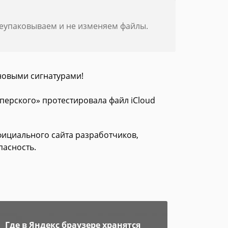
реупаковываем и не изменяем файлы.
новыми сигнатурами!
сперского» протестировала файл iCloud
 официального сайта разработчиков,
пасность.
Где в Яндекс браузере хранятся