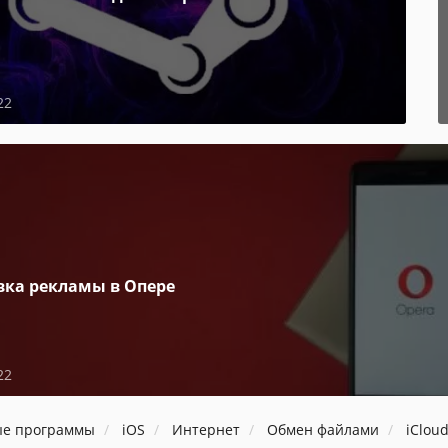
22
вка рекламы в Опере
22
ые программы
iOS
Интернет
Обмен файлами
iCloud