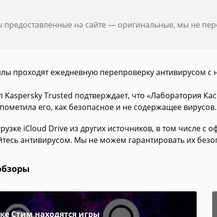
ы предоставленные на сайте — оригинальные, мы не пе
йлы проходят ежедневную перепроверку антивирусом с 
п Kaspersky Trusted подтверждает, что «Лаборатория Ка
 пометила его, как безопасное и не содержащее вирусов.
рузке iCloud Drive из других источников, в том числе с
йтесь антивирусом. Мы не можем гарантировать их безо
обзоры
пке Стим находятся игры