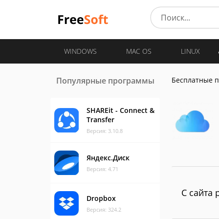
WINDOWS
MAC OS
LINUX
Популярные программы
Бесплатные 
SHAREit - Connect &
Transfer
Версия: 3.10.8
Яндекс.Диск
Версия: 4.71
С сайта 
Dropbox
Версия: 324.2