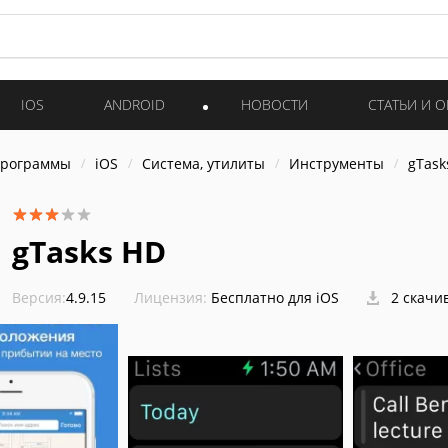
IOS
ANDROID
НОВОСТИ
СТАТЬИ И 
программы
iOS
Система, утилиты
Инструменты
gTask
gTasks HD
Версия:
4.9.15
Лицензия:
Бесплатно для iOS
2 скачи