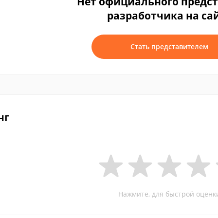
Нет официального предс
разработчика на са
Стать представителем
нг
Нажмите, для быстрой оценк