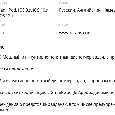
мость
Язык
ad, iPod, iOS 9.x, iOS 10.x,
Русский, Английский, Неме
iOS 12.x
чик
Сайт
an
www.katans.com
ие
D Мощный и интуитивно понятный диспетчер задач, с п
ости приложения:
 и интуитивно понятный диспетчер задач, с простым и
живает синхронизацию с Gmail/Google Apps задачами по
реждения о предстоящих задачах, в том числе предупре
но ...).