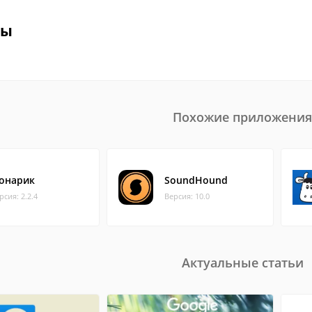
вы
Похожие приложения
онарик
SoundHound
рсия: 2.2.4
Версия: 10.0
Актуальные статьи