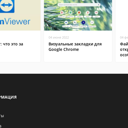
04 июня 2022
04 ф
: что это за
Визуальные закладки для
Фай
Google Chrome
отк
осо
РМАЦИЯ
ты
а