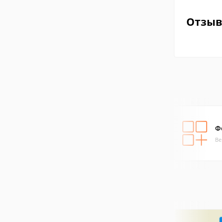
Отзы
Ф
Ве