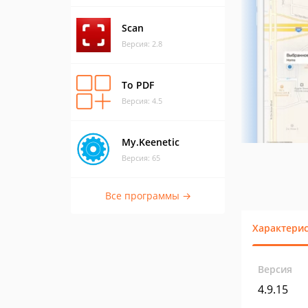
Scan
Версия: 2.8
To PDF
Версия: 4.5
My.Keenetic
Версия: 65
Все программы →
Характери
Версия
4.9.15