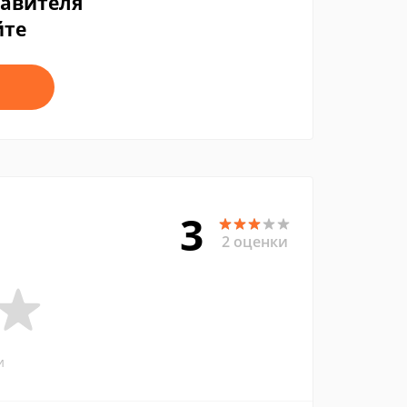
тавителя
йте
3
2 оценки
и