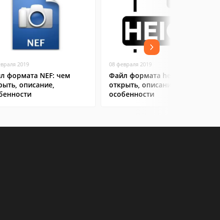
евраля 2019
08 февраля 2019
л формата NEF: чем
Файл формата heic: чем
рыть, описание,
открыть, описание,
бенности
особенности