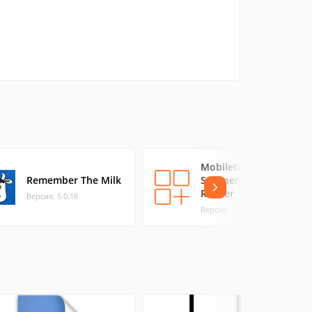
Mobiletag Barcode
Remember The Milk
Scanner & QR
Reader
Версия: 5.0.18
Версия: 7.6.25