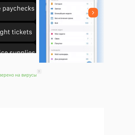
?
верено на вирусы