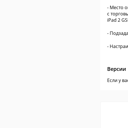
- Место 
с торгов
iPad 2 GS
- Подзад
- Настра
Версии
Если у в