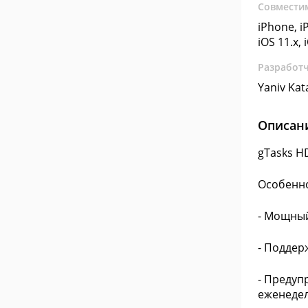
Совмести
iPhone, iP
iOS 11.x, 
Разработ
Yaniv Kat
Описан
gTasks H
Особенн
- Мощный
- Поддер
- Предуп
еженедель