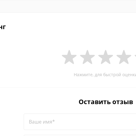
нг
Нажмите, для быстрой оценк
Оставить отзыв
Ваше имя*