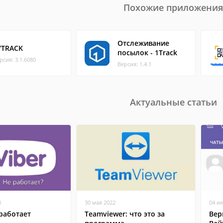
Похожие приложения
Отслеживание
7TRACK
посылок - 1Track
рсия: 3.1.6080
Версия: 1.4.1
Актуальные статьи
8
30 мая 2022
04 и
работает
Teamviewer: что это за
Вер