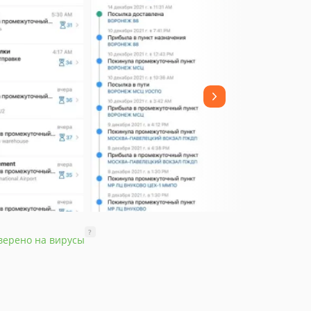
?
верено на вирусы