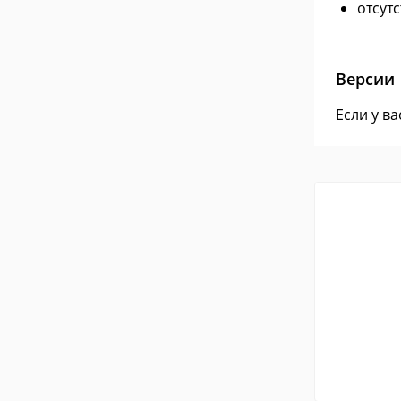
отсут
Версии
Если у в