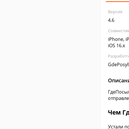
Версия
4.6
Совмести
iPhone, iP
iOS 16.x
Разработ
GdePosyl
Описан
ГдеПосыл
отправле
Чем Г
Устали п