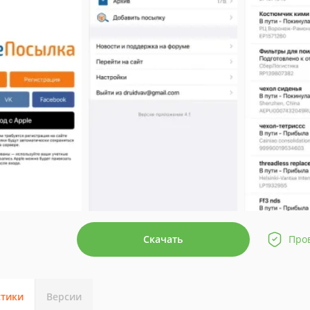
Скачать
Про
стики
Версии