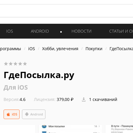
IOS
ANDROID
НОВОСТИ
СТАТЬИ И 
программы
iOS
Хобби, увлечения
Покупки
ГдеПосылка
ГдеПосылка.ру
Для iOS
Версия:
4.6
Лицензия:
379,00 ₽
1 скачиваний
iOS
Android