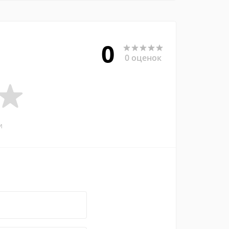
0
0 оценок
и