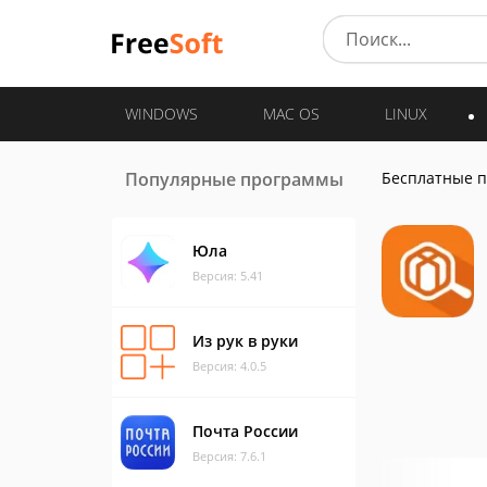
WINDOWS
MAC OS
LINUX
Популярные программы
Бесплатные 
Юла
Версия: 5.41
Из рук в руки
Версия: 4.0.5
Почта России
Версия: 7.6.1