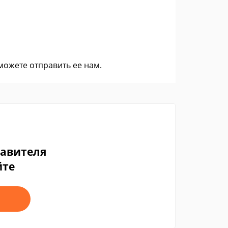
 можете
отправить ее нам
.
тавителя
йте