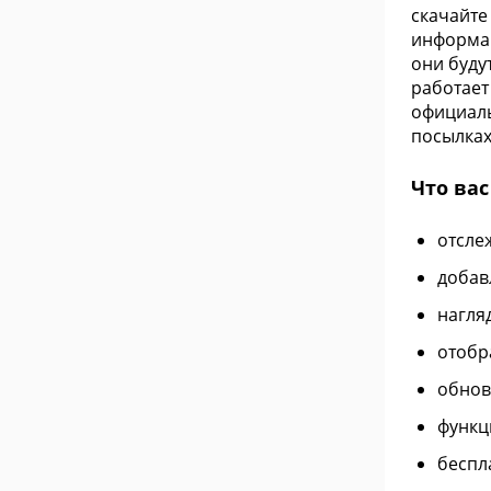
скачайте
информац
они буду
работает
официаль
посылках
Что ва
отсле
добав
нагля
отобр
обнов
функц
беспл