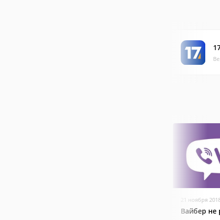
1
Ве
21 ноября 201
Вайбер не 