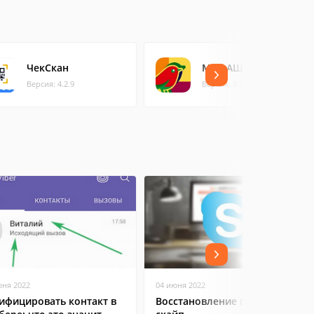
ЧекСкан
Мой АШАН для iOS
Версия: 4.2.9
Версия: 3.4.8
юня 2022
04 июня 2022
ифицировать контакт в
Восстановление пароля