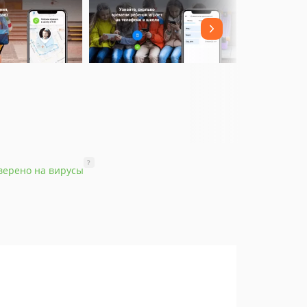
?
верено на вирусы