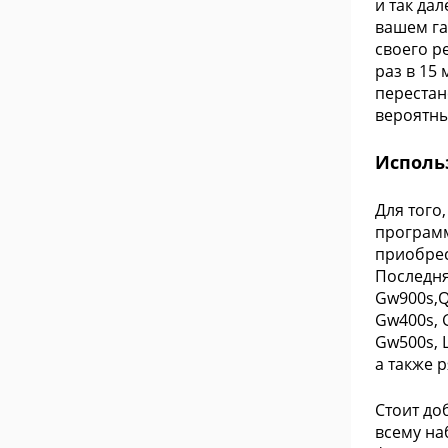
и так да
вашем га
своего р
раз в 15
перестан
вероятн
Исполь
Для того
программ
приобрес
Последня
Gw900s,Q
Gw400s, 
Gw500s, L
а также р
Стоит до
всему на