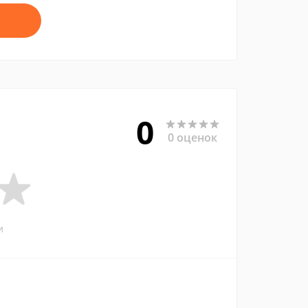
0
0 оценок
и