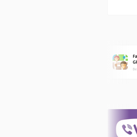
Fa
G
Ве