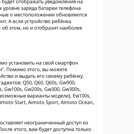
ма будет отображать уведомления на
м уровне заряда батареи телефона
анные о местоположении обновляются
нт. А если устройство ребёнка
 об этом, но и отобразит наиболее
имо установить на свой смартфон
ми". Помимо этого, вы можете
ство и выдать его своему ребёнку.
джетов: Q50, Q60, Q60s, Gw900,
0s, Gw100s, Gw200s, Gw300, Gw300s,
е возможные варианты модели), Ew100s,
Aimoto Start, Aimoto Sport, Aimoto Ocean,
доставляет неограниченный доступ ко
осле этого, вам будет доступна только