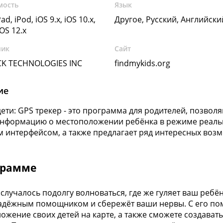
мость
Язык
ad, iPod, iOS 9.x, iOS 10.x,
Другое, Русский, Английск
iOS 12.x
чик
Сайт
CK TECHNOLOGIES INC
findmykids.org
ие
дети: GPS трекер - это программа для родителей, позво
нформацию о местоположении ребёнка в режиме реальн
 интерфейсом, а также предлагает ряд интересных воз
грамме
 случалось подолгу волноваться, где же гуляет ваш ребё
дёжным помощником и сбережёт ваши нервы. С его пом
ожение своих детей на карте, а также сможете создават