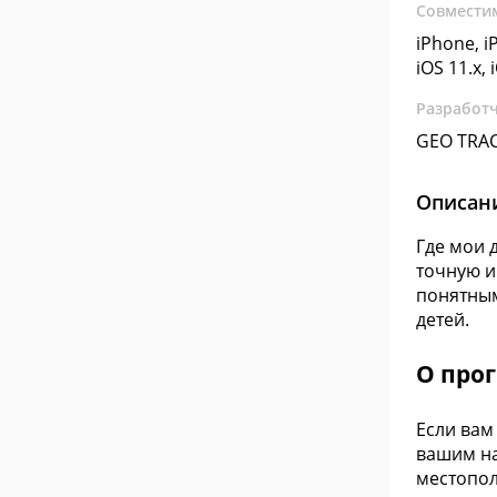
Совмести
iPhone, iP
iOS 11.x, 
Разработ
GEO TRA
Описан
Где мои 
точную и
понятным
детей.
О про
Если вам
вашим на
местопол