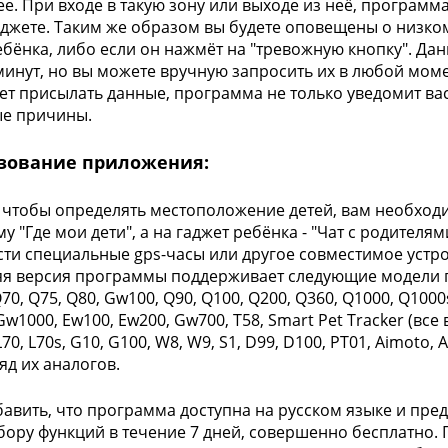
лее. При входе в такую зону или выходе из неё, програм
джете. Таким же образом вы будете оповещены о низко
ебёнка, либо если он нажмёт на "тревожную кнопку". Д
 минут, но вы можете вручную запросить их в любой моме
ет присылать данные, программа не только уведомит вас
ые причины.
зование приложения:
, чтобы определять местоположение детей, вам необход
у "Где мои дети", а на гаджет ребёнка - "Чат с родителя
ти специальные gps-часы или другое совместимое устрой
я версия программы поддерживает следующие модели га
70, Q75, Q80, Gw100, Q90, Q100, Q200, Q360, Q1000, Q100
Gw1000, Ew100, Ew200, Gw700, T58, Smart Pet Tracker (вс
70, L70s, G10, G100, W8, W9, S1, D99, D100, PT01, Aimoto, 
яд их аналогов.
бавить, что программа доступна на русском языке и пре
бору функций в течение 7 дней, совершенно бесплатно. П