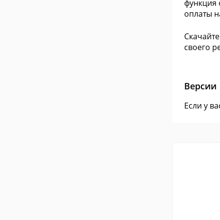
функция 
оплаты н
Скачайте
своего р
Версии
Если у в