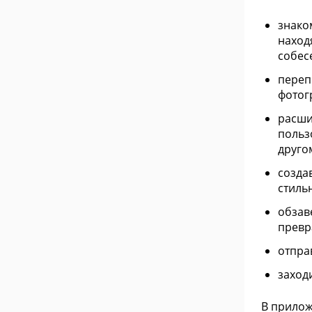
знако
наход
собес
переп
фотог
расши
польз
друго
созда
стиль
обзав
превр
отпра
заход
В прилож