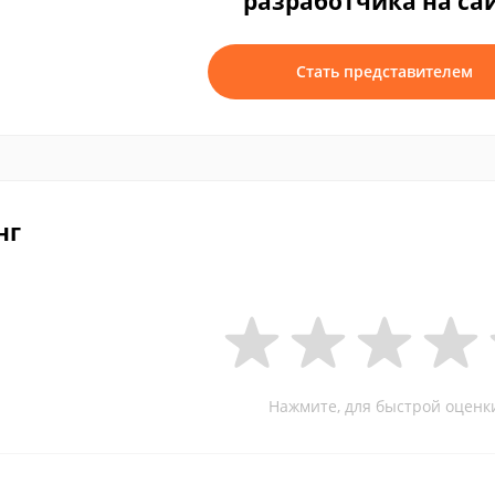
разработчика на са
Стать представителем
нг
Нажмите, для быстрой оценк