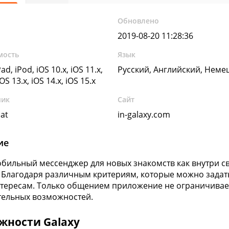
Обновлено
2019-08-20 11:28:36
мость
Язык
ad, iPod, iOS 10.x, iOS 11.x,
Русский, Английский, Неме
iOS 13.x, iOS 14.x, iOS 15.x
чик
Сайт
at
in-galaxy.com
ие
обильный мессенджер для новых знакомств как внутри сво
 Благодаря различным критериям, которые можно задать
тересам. Только общением приложение не ограничивае
ельных возможностей.
жности Galaxy