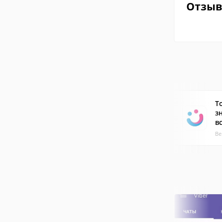
Отзы
To
з
в
Ве