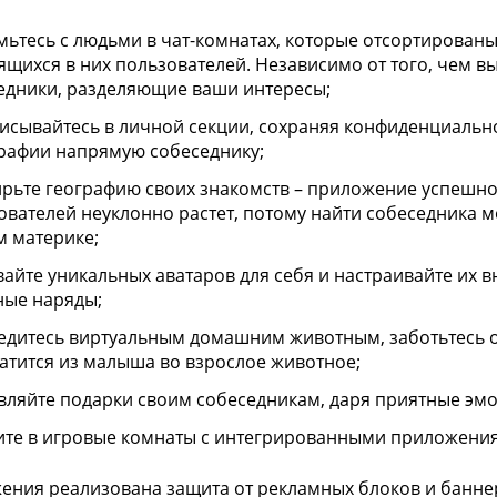
мьтесь с людьми в чат-комнатах, которые отсортированы
ящихся в них пользователей. Независимо от того, чем вы 
едники, разделяющие ваши интересы;
исывайтесь в личной секции, сохраняя конфиденциальн
рафии напрямую собеседнику;
рьте географию своих знакомств – приложение успешно 
ователей неуклонно растет, потому найти собеседника мо
м материке;
вайте уникальных аватаров для себя и настраивайте их 
ные наряды;
едитесь виртуальным домашним животным, заботьтесь о 
атится из малыша во взрослое животное;
вляйте подарки своим собеседникам, даря приятные эм
ите в игровые комнаты с интегрированными приложения
ения реализована защита от рекламных блоков и баннер