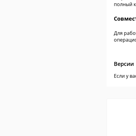
полный 
Совмес
Для рабо
операцио
Версии
Если у в