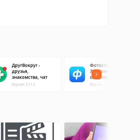
ДругВокруг -
Фотострана -
друзья,
Знакомства и
знакомства, чат
общение
Версия: 3.11.3
Версия: 1.4.4