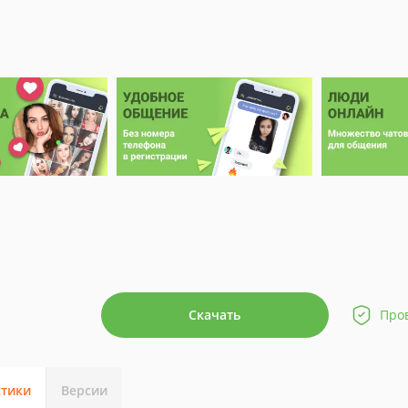
Скачать
Про
стики
Версии