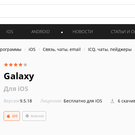
IOS
ANDROID
НОВОСТИ
СТАТЬИ И 
программы
iOS
Связь, чаты, email
ICQ, чаты, пейджеры
Galaxy
Для iOS
Версия:
9.5.18
Лицензия:
Бесплатно для iOS
6 скачи
iOS
Android