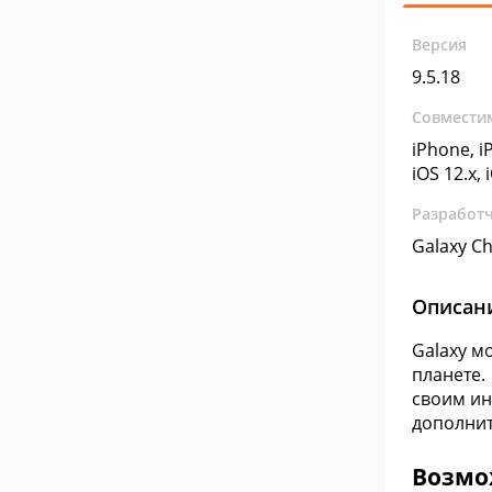
Версия
9.5.18
Совмести
iPhone, iP
iOS 12.x, 
Разработ
Galaxy Ch
Описан
Galaxy м
планете.
своим ин
дополнит
Возмо