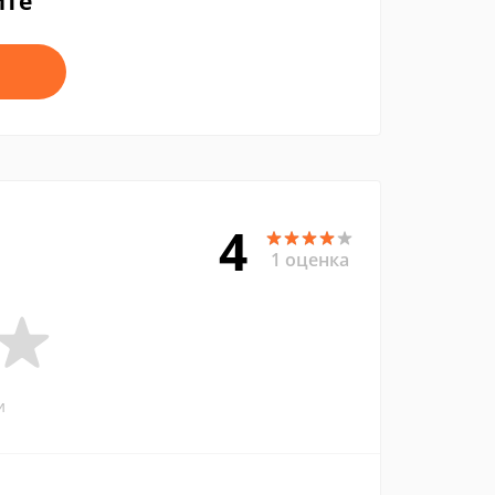
йте
4
1 оценка
и