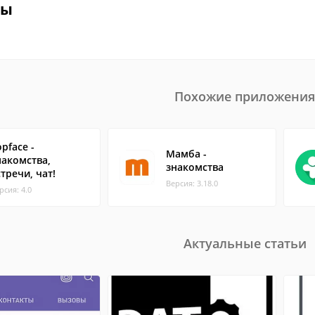
вы
Похожие приложения
pface -
Мамба -
накомства,
знакомства
стречи, чат!
Версия: 3.18.0
рсия: 4.0
Актуальные статьи