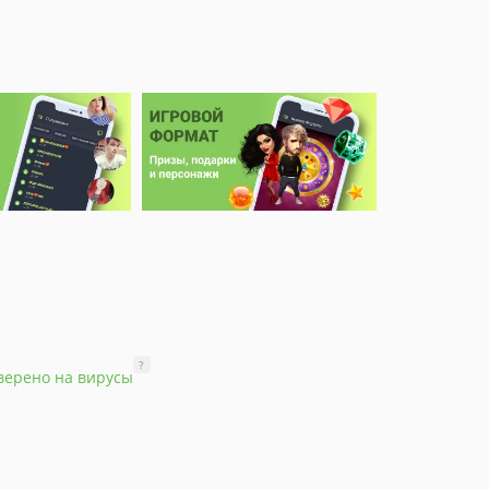
?
верено на вирусы