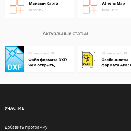
Майами Карта
Athens Map
Версия: 7.3
Версия: 9.0
Актуальные статьи
05 февраля 2019
08 февраля 2019
Файл формата DXF:
Особенности
чем открыть,
формата APK:
описание,
открыть файл 
особенности
компьютере и
Андроид-смар
УЧАСТИЕ
Добавить программу