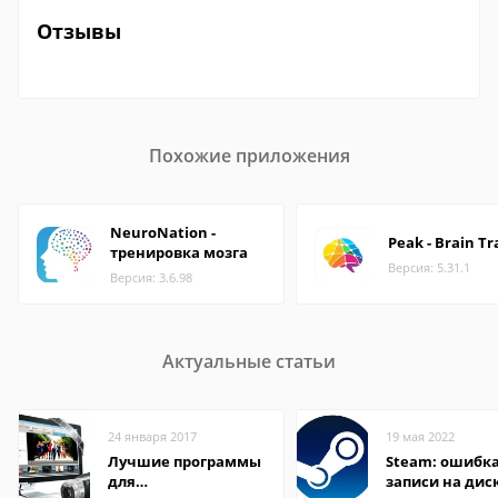
Отзывы
Похожие приложения
NeuroNation -
Peak - Brain Tr
тренировка мозга
Версия: 5.31.1
Версия: 3.6.98
Актуальные статьи
24 января 2017
19 мая 2022
Лучшие программы
Steam: ошибка
для
записи на дис