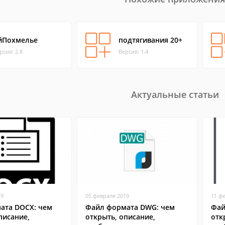
йПохмелье
подтягивания 20+
рсия: 2.8
Версия: 1.4
Актуальные статьи
19
05 февраля 2019
11 ф
ата DOCX: чем
Файл формата DWG: чем
Фай
писание,
открыть, описание,
отк