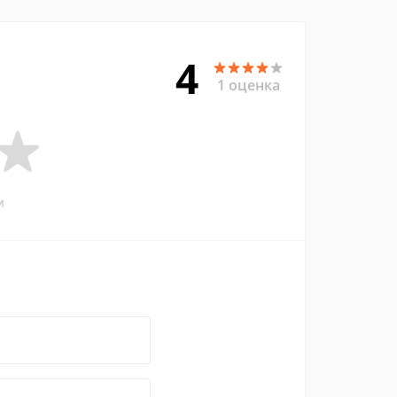
4
1 оценка
и