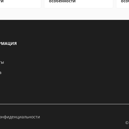
ти
особенности
осо
РМАЦИЯ
ты
а
конфиденциальности
©