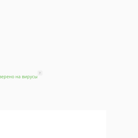
?
верено на вирусы