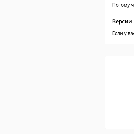
Потому ч
Версии
Если у в