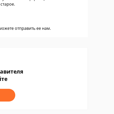
 старое.
 можете
отправить ее нам
.
тавителя
йте