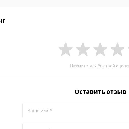
нг
Нажмите, для быстрой оценк
Оставить отзыв
Ваше имя*