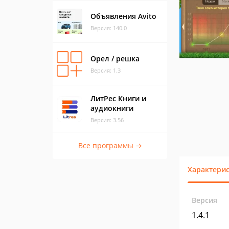
Объявления Avito
Версия: 140.0
Орел / решка
Версия: 1.3
ЛитРес Книги и
аудиокниги
Версия: 3.56
Все программы →
Характери
Версия
1.4.1