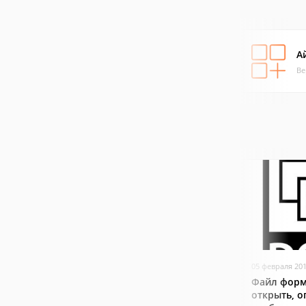
А
Ве
05 февраля 20
Файл форм
открыть, о