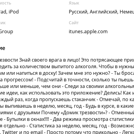
мость
Язык
Pad, iPod
Русский, Английский, Неме
чик
Сайт
Group
itunes.apple.com
ие
езвости Знай своего врага в лицо! Это потрясающее при
едить за количеством выпитого алкоголя. Чтобы в нужны
ым или напиться в доску! Зачем мне это нужно? - Ты бр
за прогрессом! - Подсчитай в точности, сколько ты пьеш
ьше или меньше, чем они - Следи за своими алкогольны
гие идеи, как использовать это приложение? Делись! Как 
аждый раз, когда пропускаешь стаканчик - Отмечай, по к
ты выпиваешь в неделю, месяц, год - Будь в курсе, в каки
иями с друзьями Почему «Домик трезвости»? - Отменный
 - Бутылки в окнах!!!! - Два режима просмотра статистик
я отдельно - Статистика за неделю, месяц, год - Возможн
, Twitter и по email - Просто потому что прикольно - Лег