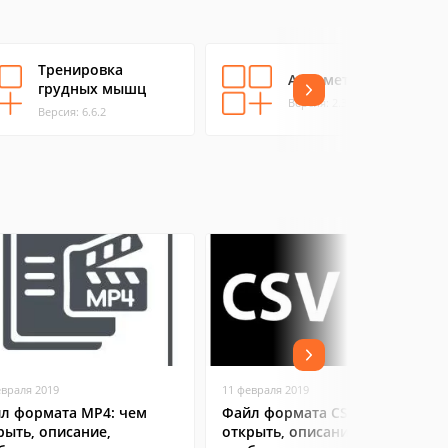
Тренировка
Алкометр
грудных мышц
Версия: 2.3
Версия: 6.6.2
евраля 2019
11 февраля 2019
л формата MP4: чем
Файл формата CSV: чем
рыть, описание,
открыть, описание,