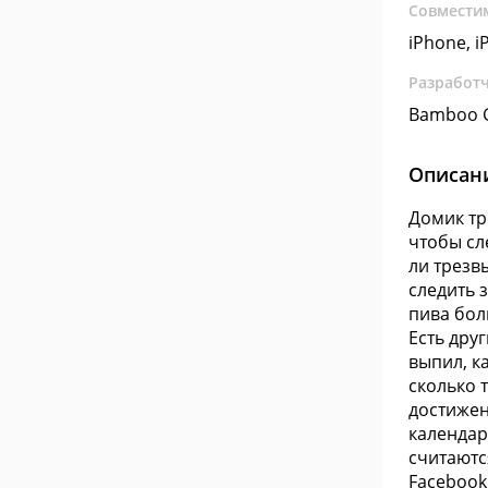
Совмести
iPhone, i
Разработ
Bamboo 
Описан
Домик тр
чтобы сл
ли трезв
следить 
пива бол
Есть дру
выпил, к
сколько 
достижен
календаре
считаютс
Facebook