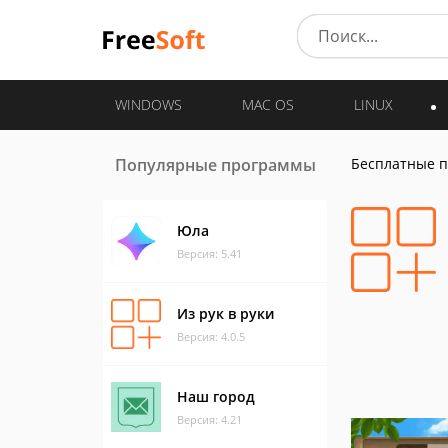
WINDOWS
MAC OS
LINUX
Популярные программы
Бесплатные 
Юла
Версия: 5.41
Из рук в руки
Версия: 4.0.5
Наш город
Версия: 4.21