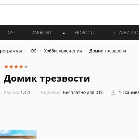
IOS
ANDROID
НОВОСТИ
СТАТЬИ И 
программы
iOS
Хобби, увлечения
Домик трезвости
Домик трезвости
Версия:
1.4.1
Лицензия:
Бесплатно для iOS
1 скачив