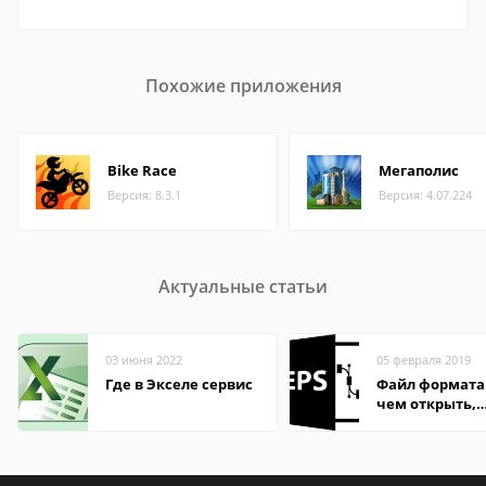
Похожие приложения
Bike Race
Мегаполис
Версия: 8.3.1
Версия: 4.07.224
Актуальные статьи
03 июня 2022
05 февраля 2019
Где в Экселе сервис
Файл формата 
чем открыть,
описание,
особенности