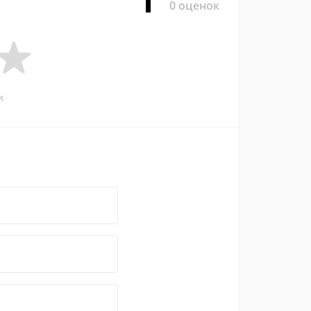
1
0 оценок
и