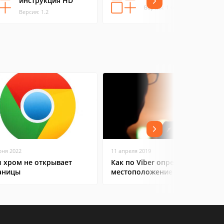
инструкция HD
Версия: 1.0
Версия: 1.2
юня 2022
11 апреля 2019
л хром не открывает
Как по Viber определить
аницы
местоположение человека