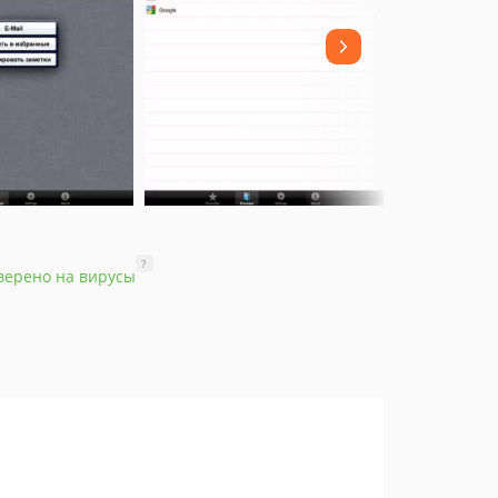
?
верено на вирусы