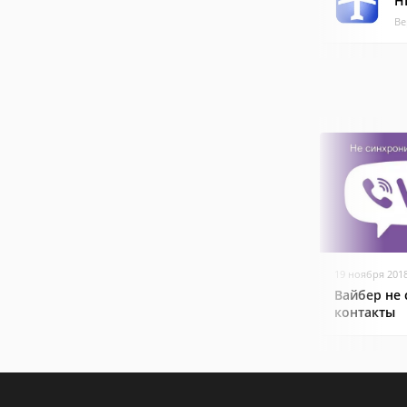
H
Ве
19 ноября 201
Вайбер не
контакты