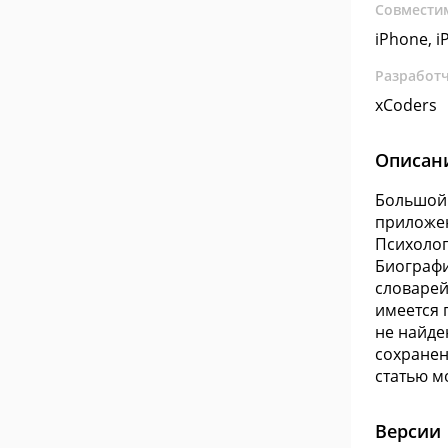
Совмести
iPhone, i
Разработ
xCoders
Описан
Большой 
приложен
Психолог
Биографи
словарей
имеется 
не найде
сохранен
статью м
Версии