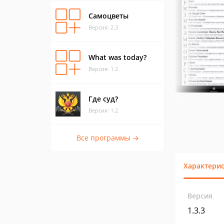
Самоцветы
Версия: 2.3
What was today?
Версия: 1.2
Где суд?
Версия: 1.2
Все программы →
Характери
Версия
1.3.3