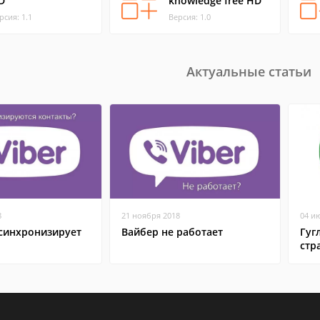
D
knowledge free HD
рсия: 1.1
Версия: 1.0
Актуальные статьи
8
21 ноября 2018
04 и
 синхронизирует
Вайбер не работает
Гуг
стр