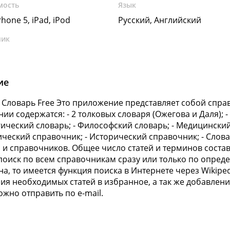
мость
Язык
Phone 5, iPad, iPod
Русский, Английский
чик
ие
Словарь Free Это приложение представляет собой спра
ии содержатся: - 2 толковых словаря (Ожегова и Даля); 
ический словарь; - Философский словарь; - Медицинский
ческий справочник; - Исторический справочник; - Слова
 и справочников. Общее число статей и терминов состав
поиск по всем справочникам сразу или только по опре
на, то имеется функция поиска в Интернете через Wikipe
ия необходимых статей в избранное, а так же добавле
ожно отправить по e-mail.