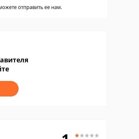
 можете
отправить ее нам
.
тавителя
йте