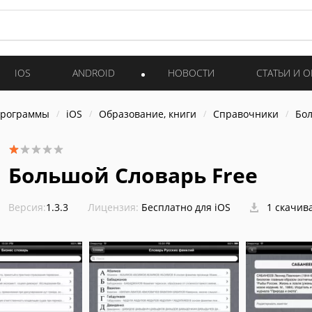
IOS
ANDROID
НОВОСТИ
СТАТЬИ И 
программы
iOS
Образование, книги
Справочники
Бол
Большой Словарь Free
Версия:
1.3.3
Лицензия:
Бесплатно для iOS
1 скачив