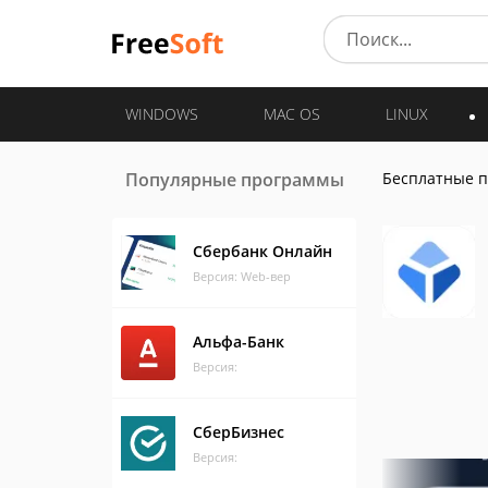
WINDOWS
MAC OS
LINUX
Популярные программы
Бесплатные 
Сбербанк Онлайн
Версия: Web-вер
Альфа-Банк
Версия:
СберБизнес
Версия: