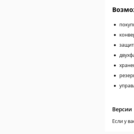
Возмо
покуп
конве
защит
двухф
хране
резер
управ
Версии
Если у в