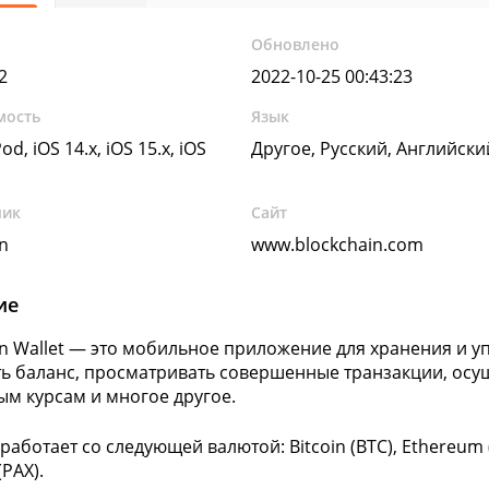
Обновлено
2
2022-10-25 00:43:23
мость
Язык
od, iOS 14.x, iOS 15.x, iOS
Другое, Русский, Английски
чик
Сайт
n
www.blockchain.com
ие
in Wallet — это мобильное приложение для хранения и 
ь баланс, просматривать совершенные транзакции, осу
ым курсам и многое другое.
аботает со следующей валютой: Bitcoin (BTC), Ethereum (ET
PAX).