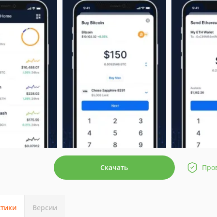
Скачать
Про
стики
Версии