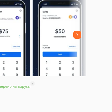
?
верено на вирусы