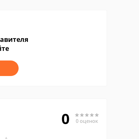
тавителя
йте
0
0 оценок