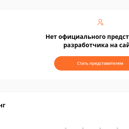
Нет официального предс
разработчика на са
Стать представителем
нг