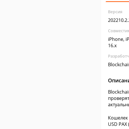
Версия
202210.2.
Совмести
iPhone, iP
16.x
Разработ
Blockchai
Описан
Blockcha
проверят
актуальн
Кошелек р
USD PAX (