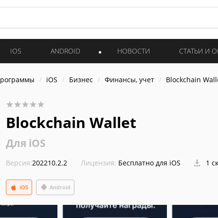
IOS
ANDROID
НОВОСТИ
СТАТЬИ И 
программы
iOS
Бизнес
Финансы, учет
Blockchain Wall
Blockchain Wallet
Для iOS
Версия:
202210.2.2
Лицензия:
Бесплатно для iOS
1 с
iOS
Android