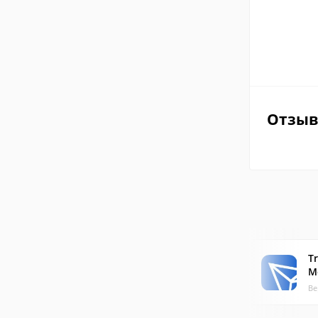
Отзы
Tr
M
Ве