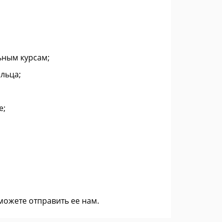
ьным курсам;
льца;
е;
 можете
отправить ее нам
.