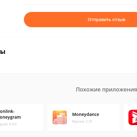
Отправить отзыв
вы
Похожие приложения
onlink-
Moneydance
oneygram
Версия: 2.33
рсия: 4.9.0