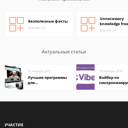
Unnecessary
Безполезные факты
knowledge fre
Версия: 2.6
Версия: 2.6
Актуальные статьи
24 января 2017
19 ноября 2018
Лучшие программы
Вайбер не
для
синхронизиру
редактирования
контакты
видео: подробные
обзоры
УЧАСТИЕ