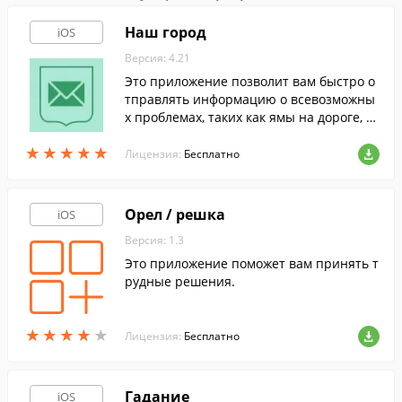
Наш город
iOS
Версия: 4.21
Это приложение позволит вам быстро о
тправлять информацию о всевозможны
х проблемах, таких как ямы на дороге, н
евывоз мусора или сломанный светофо
★
★
★
★
★
★
★
★
★
★
р, и в течение 8 дней получить официал
Лицензия:
Бесплатно
ьный ответ.
Орел / решка
iOS
Версия: 1.3
Это приложение поможет вам принять т
рудные решения.
★
★
★
★
★
★
★
★
★
★
Лицензия:
Бесплатно
Гадание
iOS