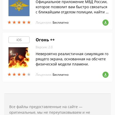
Официальное приложение МВД России,
которое позволит вам быстро связаться
с ближайшим отделом полиции, найти с
воего участкового, а так же многое друго
★
★
★
★
★
★
★
★
★
★
е.
Лицензия:
Бесплатно
Огонь ++
iOS
Версия: 2.0
Невероятно реалистичная симуляция го
рящего экрана, основанная на обсчете
физической модели пламени.
★
★
★
★
★
★
★
★
★
★
Лицензия:
Бесплатно
Все файлы предоставленные на сайте —
оригинальные, мы не переупаковываем и не