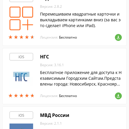
Версия: 2.8.2
Перемешиваем квадратные карточки и
выкладываем картинками вниз (за вас э
то сделает iPhone или iPad).
★
★
★
★
★
★
★
★
★
★
Лицензия:
Бесплатно
НГС
iOS
Версия: 3.16.1
Бесплатное приложение для доступа к Н
езависимым Городским Сайтам.Предста
влены города: Новосибирск, Красноярск,
Омск, Кемерово.
★
★
★
★
★
★
★
★
★
★
Лицензия:
Бесплатно
МВД России
iOS
Версия: 2.1.1