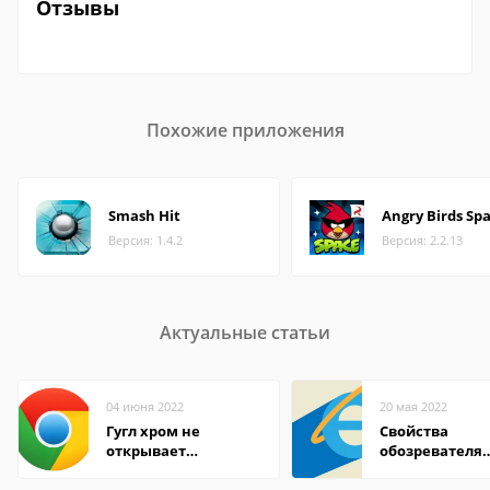
Отзывы
Похожие приложения
Smash Hit
Angry Birds Sp
Версия: 1.4.2
Версия: 2.2.13
Актуальные статьи
04 июня 2022
20 мая 2022
Гугл хром не
Свойства
открывает
обозревателя
страницы
Internet Explor