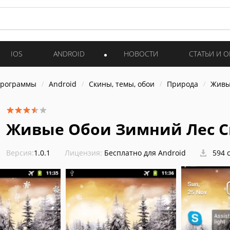
IOS
ANDROID
НОВОСТИ
СТАТЬИ И 
программы
Android
Скины, темы, обои
Природа
Живы
Живые Обои Зимний Лес 
Версия:
1.0.1
Лицензия:
Бесплатно для Android
594 