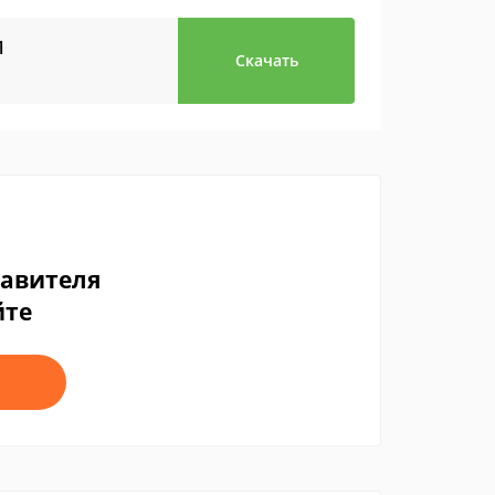
1
Скачать
тавителя
йте