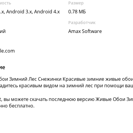
мость
Размер
.x, Android 3.x, Android 4.x
0.78 МБ
Разработчик
кий
Amax Software
gle.com
ие
ои Зимний Лес Снежинки Красивые зимние живые обои
ладитесь красивым видом на зимний лес при помощи ва
ft, вы можете скачать последнюю версию Живые Обои Зи
но бесплатно.