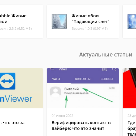
ubble Живые
Живые обои
бои
"Падающий снег"
рсия: 2.3.2 (6.52 МБ)
Версия: 1.0.3 (0.97 МБ)
Актуальные статьи
04 июня 2022
28 д
: что это за
Верифицировать контакт в
Где
Вайбере: что это значит
бра
тел