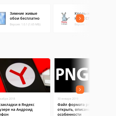
Зимние живые
Кроль-живые обои
обои бесплатно
HD БЕСПЛАТНО
Версия: 1.0.1 (1.65 МБ)
Версия: 1.0 (3.44 МБ)
екабря 2018
30 января 2019
 закладки в Яндекс
Файл формата png: чем
узере на Андроид
открыть, описание,
ефон
особенности