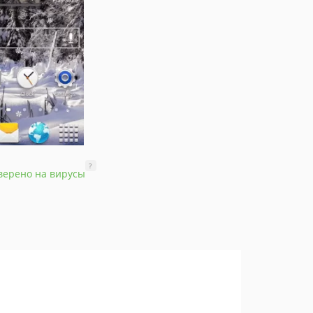
?
верено на вирусы