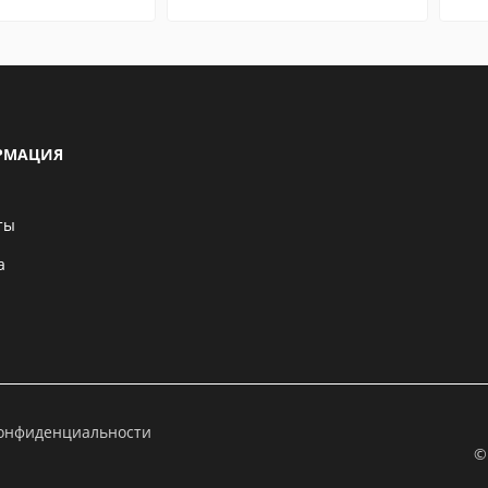
РМАЦИЯ
ты
а
конфиденциальности
©