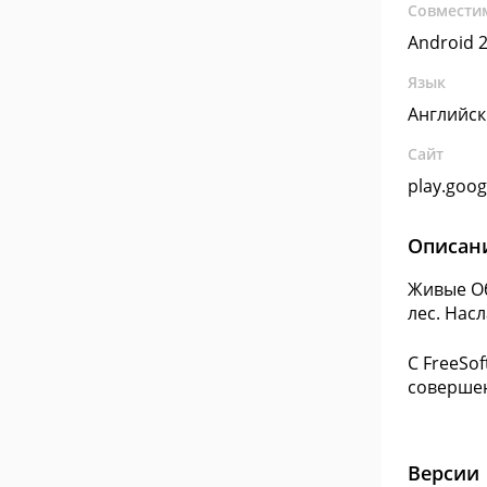
Совмести
Android 2
Язык
Английс
Сайт
play.goo
Описан
Живые Об
лес. Нас
С FreeSo
совершен
Версии