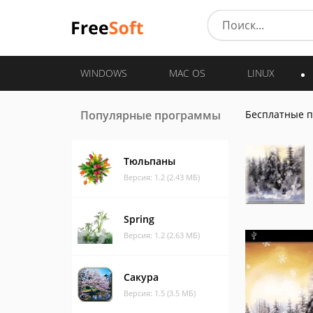
WINDOWS
MAC OS
LINUX
Популярные программы
Бесплатные 
Тюльпаны
Версия: 1.2 (2.43 МБ)
Spring
Версия: 1.2 (2.63 МБ)
Сакура
Версия: 1.5 (3.5 МБ)