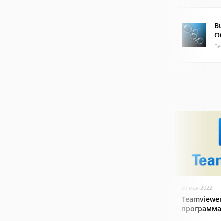
B
О
Ве
30 мая 2022
Teamviewer
программа