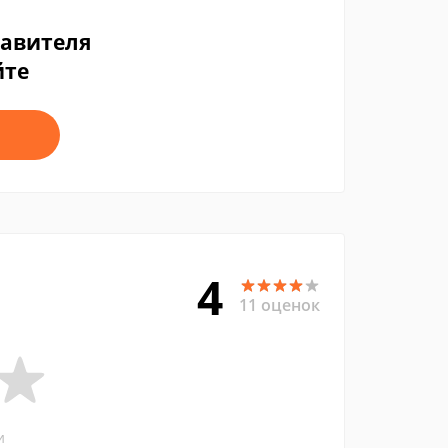
тавителя
йте
4
11 оценок
и