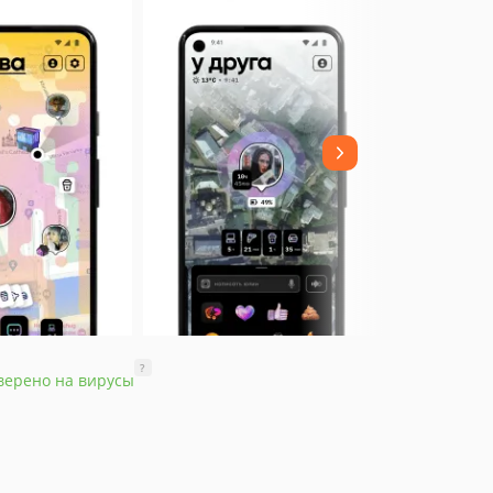
?
верено на вирусы