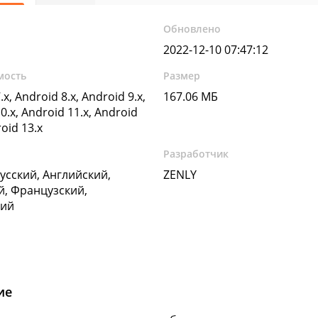
Обновлено
2022-12-10 07:47:12
мость
Размер
.x, Android 8.x, Android 9.x,
167.06 МБ
0.x, Android 11.x, Android
roid 13.x
Разработчик
Русский, Английский,
ZENLY
, Французский,
кий
ие