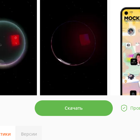
Скачать
Про
стики
Версии