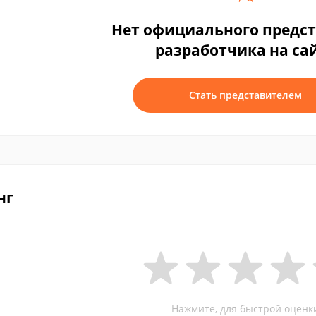
Нет официального предс
разработчика на са
Стать представителем
нг
Нажмите, для быстрой оценк