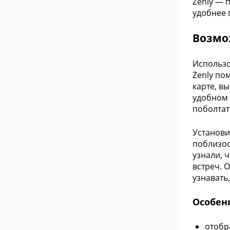
Zenly — 
удобнее 
Возмо
Использо
Zenly по
карте, в
удобном 
поболтат
Установи
поблизос
узнали, 
встреч. 
узнавать
Особен
отобр