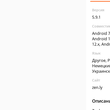
Версия
5.9.1
Совмести
Android 7
Android 1
12.x, And
Язык
Другое, 
Немецкий
Украинс
Сайт
zen.ly
Описан