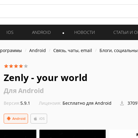
IOS
ANDROID
НОВОСТИ
СТАТЬИ И 
программы
Android
Связь, чаты, email
Блоги, социальны
Zenly - your world
Для Android
Версия:
5.9.1
Лицензия:
Бесплатно для Android
3709
Android
iOS