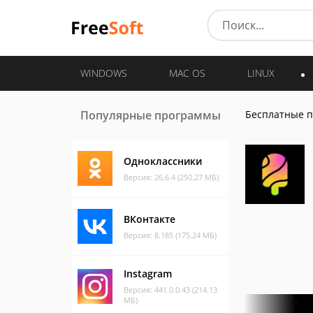
WINDOWS
MAC OS
LINUX
Популярные программы
Бесплатные 
Одноклассники
Версия: 26.6.4 (250.27 МБ)
ВКонтакте
Версия: 8.185 (175.24 МБ)
Instagram
Версия: 441.0.0.43 (214.13
МБ)