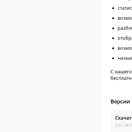
стати
возмо
разбл
отобр
возмо
низки
С нашего
бесплатн
Версии
Скачат
(167.06 