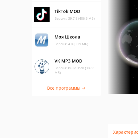
TikTok MOD
Версия: 39.7.8 (406.3 МБ)
Моя Школа
Версия: 4.0 (0.29 МБ)
VK MP3 MOD
Версия: build 159/ (30.83
МБ)
Все программы →
Характери