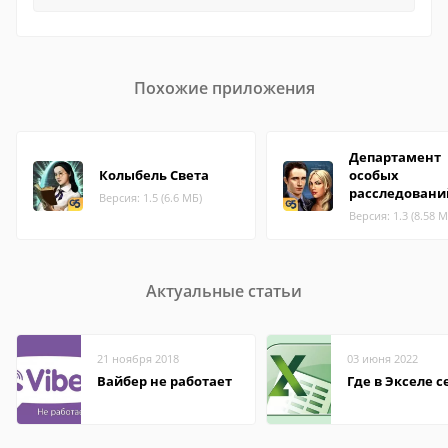
Похожие приложения
Департамент
Колыбель Света
особых
расследовани
Версия: 1.5 (6.6 МБ)
Версия: 1.3 (8.58 М
Актуальные статьи
21 ноября 2018
03 июня 2022
Вайбер не работает
Где в Экселе с