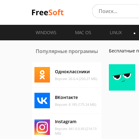
WINDOWS
MAC OS
LINUX
Популярные программы
Бесплатные 
Одноклассники
Версия: 26.6.4 (250.27 МБ)
ВКонтакте
Версия: 8.185 (175.24 МБ)
Instagram
Версия: 441.0.0.43 (214.13
МБ)