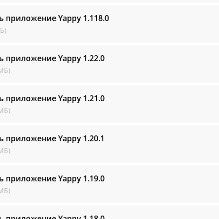
ь приложение Yappy
1.118.0
Б)
ь приложение Yappy
1.22.0
МБ)
ь приложение Yappy
1.21.0
МБ)
ь приложение Yappy
1.20.1
МБ)
ь приложение Yappy
1.19.0
МБ)
ь приложение Yappy
1.18.0