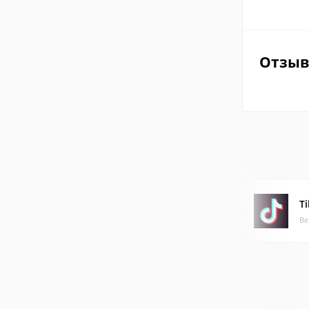
Отзы
T
Ве