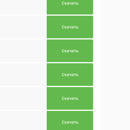
Скачать
Скачать
Скачать
Скачать
Скачать
Скачать