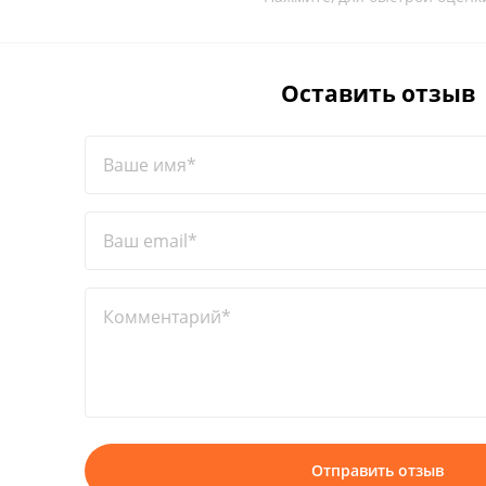
Оставить отзыв
Ваше имя*
Ваш email*
Комментарий*
Отправить отзыв