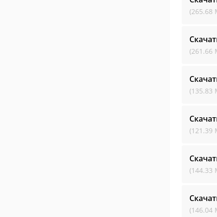
(265.68 
Скачат
(261.66 
Скачат
(135.83 
Скачат
(121.39 
Скачат
(144.33 
Скачат
(146.04 