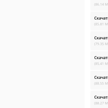
(86.14 М
Скачат
(85.81 М
Скачат
(79.35 М
Скачат
(85.41 М
Скачат
(88.55 М
Скачат
(88.27 М