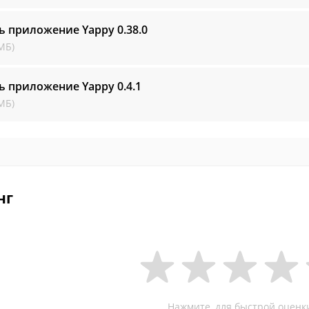
ь приложение Yappy
0.38.0
МБ)
ь приложение Yappy
0.4.1
МБ)
нг
Нажмите, для быстрой оценк